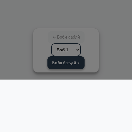
← Боби қаблӣ
Боби баъдӣ
→
Пайвандҳои зуд
Асосӣ