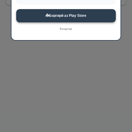
📥
Боргирӣ аз Play Store
Баъдтар