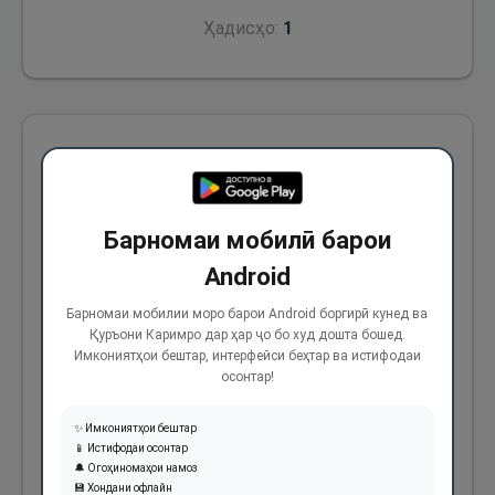
Ҳадисҳо:
1
Аз Абӯҳурайра (р) аз Паёмбари Худо (с)
ривоят аст, ки фармуданд: «Касе, ки моли
мардумро бигирад ва қасдаш адои он
Барномаи мобилӣ барои
бошад, Худованди мутаъол асбоби адои
Android
онро муҳайё месозад ва касе, ки моли
Барномаи мобилии моро барои Android боргирӣ кунед ва
мардумро бигирад ва қасдаш талаф кардан
Қуръони Каримро дар ҳар ҷо бо худ дошта бошед.
ва аз байн бурдани он бошад, Худованди
Имкониятҳои бештар, интерфейси беҳтар ва истифодаи
осонтар!
мутаъол асбоби талаф шудани он молро
муҳайё месозад».
✨ Имкониятҳои бештар
📱 Истифодаи осонтар
🔔 Огоҳиномаҳои намоз
1102
💾 Хондани офлайн