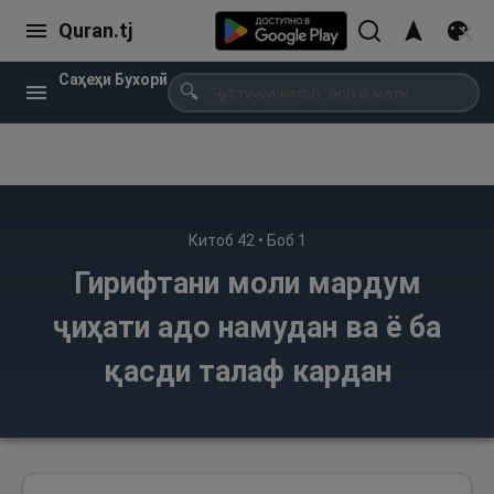
Quran.tj
Саҳеҳи Бухорӣ
🔍
Китоб
42
• Боб
1
Гирифтани моли мардум
ҷиҳати адо намудан ва ё ба
қасди талаф кардан