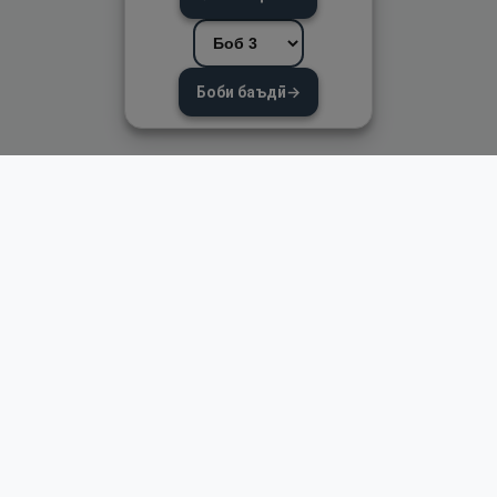
Боби баъдӣ
→
Пайвандҳои зуд
Асосӣ
Қуръон
Омӯзиш
Қироат