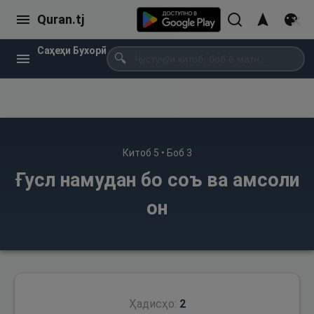
Quran.tj
Саҳеҳи Бухорӣ
🔍
Китоб
5
• Боб
3
Ғусл намудан бо соъ ва амсоли
он
Ҳадисҳо:
2