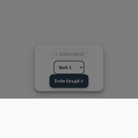
← Боби қаблӣ
Боби баъдӣ
→
Пайвандҳои зуд