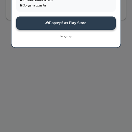
🔔 Огоҳиномаҳои намоз
💾 Хондани офлайн
1175
📥
Боргирӣ аз Play Store
Баъдтар