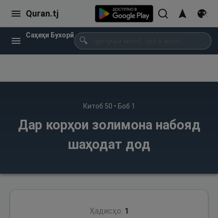
Quran.tj
Саҳеҳи Бухорӣ
🔍
Китоб
50
• Боб
1
Дар корҳои золимона набояд
шаҳодат дод
Ҳадисҳо:
1