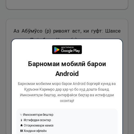
Аз Абӯмӯсо (р) ривоят аст, ки гуфт: Шахсе
назди Паёмбари Худо (с) омад ва пурсид:
Яке барои он меҷангад, ки ғанимат ба даст
оварад, дигаре барои он меҷангад, то номаш
Барномаи мобилӣ барои
баланд гардад ва саввумӣ барои он, ки
Android
мақому манзалате ба даст оварад, кадом
яке аз ин ҷангҳо фисабилиллоҳ гуфта
Барномаи мобилии моро барои Android боргирӣ кунед ва
Қуръони Каримро дар ҳар ҷо бо худ дошта бошед.
мешавад?» Фармуданд: «Касе ки мақсадаш
Имкониятҳои бештар, интерфейси беҳтар ва истифодаи
осонтар!
аз ҷанг кардан эълои калиматуллоҳ бошад,
ҷиҳоди ӯ ҷиҳоди фисабилиллоҳ аст».
✨ Имкониятҳои бештар
📱 Истифодаи осонтар
1218
🔔 Огоҳиномаҳои намоз
💾 Хондани офлайн