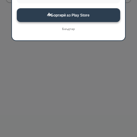
📥
Боргирӣ аз Play Store
Баъдтар