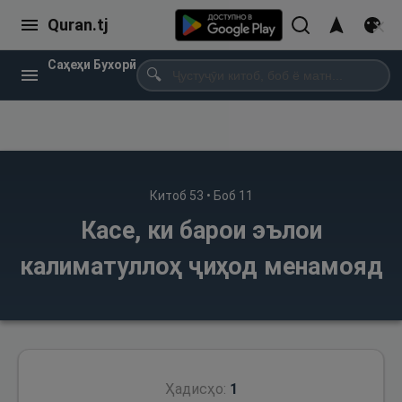
Quran.tj
Саҳеҳи Бухорӣ
🔍
Китоб
53
• Боб
11
Касе, ки барои эълои
калиматуллоҳ ҷиҳод менамояд
Ҳадисҳо:
1