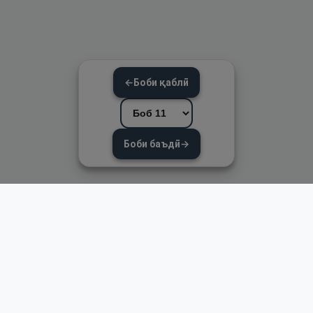
←
Боби қаблӣ
Боби баъдӣ
→
Пайвандҳои зуд
Асосӣ