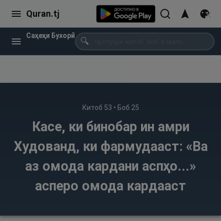
Quran.tj
Саҳеҳи Бухорӣ
🔍
Китоб
53
• Боб
25
Касе, ки бинобар ин амри
Худованд, ки фармудааст: «Ва
аз омода кардани аспҳо...»
асперо омода кардааст