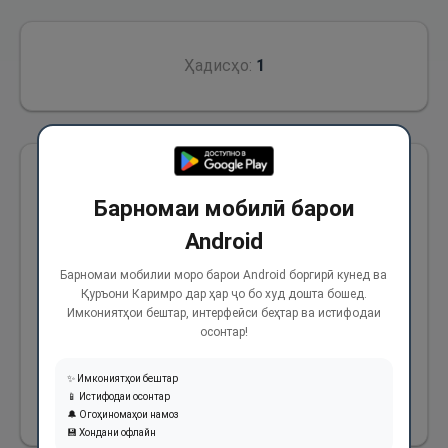
Ҳадисҳо:
1
Аз Абӯҳурайра (р) ривоят аст, ки гуфт:
Барномаи мобилӣ барои
Паёмбари Худо (с) фармуданд: «Касе, ки
Android
асперо барои ҷиҳоди фисабилиллоҳ бо асоси
имони ба Худо ва тасдиқ ба ваъдааш омода
Барномаи мобилии моро барои Android боргирӣ кунед ва
Қуръони Каримро дар ҳар ҷо бо худ дошта бошед.
намояд ва об ва алафи он асп ва бавлу
Имкониятҳои бештар, интерфейси беҳтар ва истифодаи
саргинаш дар рӯзи қиёмат дар паллаи
осонтар!
ҳасаноташ ҳисоб хоҳад шуд».
✨ Имкониятҳои бештар
📱 Истифодаи осонтар
1236
🔔 Огоҳиномаҳои намоз
💾 Хондани офлайн