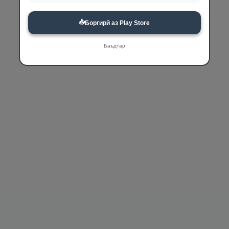
📥
Боргирӣ аз Play Store
Баъдтар