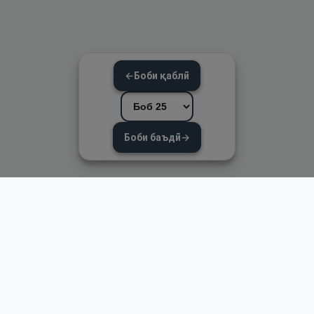
←
Боби қаблӣ
Боби баъдӣ
→
Пайвандҳои зуд
Асосӣ
Қуръон