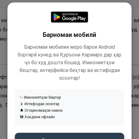
, ки гуфт: Дар ҷанги Хайбар иштирок намуда будам в
р баргаштем ва чашми Паёмбари Худо (с) ба кӯҳи Уҳуд 
Барномаи мобилӣ
 мо ӯро дӯст медорем.
Барномаи мобилии моро барои Android
боргирӣ кунед ва Қуръони Каримро дар ҳар
ҷо бо худ дошта бошед. Имкониятҳои
бештар, интерфейси беҳтар ва истифодаи
гуфт, ки (дар яке аз сафарҳо) ҳамроҳи Паёмбари Худо (
осонтар!
араш бар болои худ соя менамуд ва касоне, ки рӯ
асоне рӯзаро хӯрданд, обу алафи шутуронро омода ка
✨ Имкониятҳои бештар
д. Паёмбари Худо (с) фармуданд: «Имрӯз музди комил
📱 Истифодаи осонтар
🔔 Огоҳиномаҳои намоз
💾 Хондани офлайн