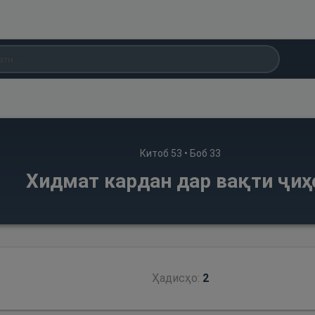
Китоб
53
• Боб
33
Хидмат кардан дар вақти ҷиҳ
Ҳадисҳо:
2