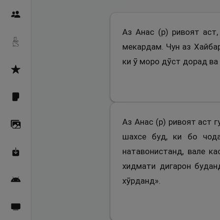
Пайғамбарон
Аз Анас (р) ривоят аст
Дуоҳо
мекардам. Чун аз Хайба
ки ӯ моро дӯст дорад ва
Асмоул Ҳусно
Фарзи айн
Аз Анас (р) ривоят аст 
Галерея
шахсе буд, ки бо чод
натавонистанд, вале к
Махзани Маърифат
хидмати дигарон будан
хӯрданд».
Барномаи мобилӣ
Пахшҳои зинда