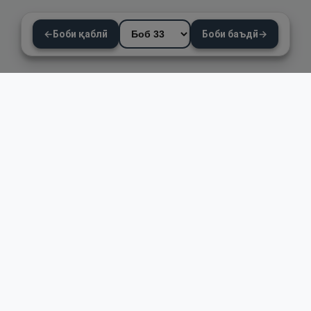
←
Боби қаблӣ
Боби баъдӣ
→