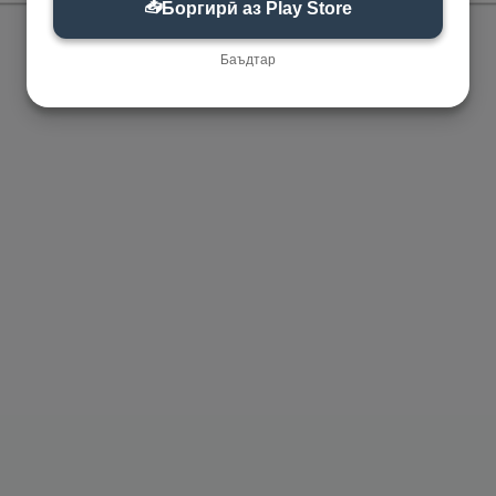
📥
Боргирӣ аз Play Store
Баъдтар