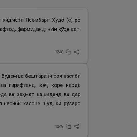
а хидмати Паёмбари Худо (с)-ро
афтод, фармуданд: «Ин кӯҳе аст,
1248
с) будем ва бештарини соя насиби
за гирифтанд, ҳеҷ коре карда
рда ва заҳмат кашиданд ва дар
 насиби касоне шуд, ки рӯзаро
1249