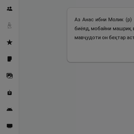
Пайғамбарон
Аз Анас ибни Молик (р)
Дуоҳо
биёяд, мобайни машриқ в
мавҷудоти он беҳтар аст
Асмоул Ҳусно
Фарзи айн
Галерея
Махзани Маърифат
Барномаи мобилӣ
Пахшҳои зинда