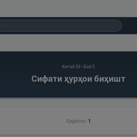
Китоб
53
• Боб
5
Сифати ҳурҳои биҳишт
Ҳадисҳо:
1