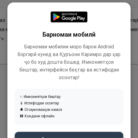
 аз Паёмбари Худо (с) ривоят аст, ки фармуданд: «Ага
а мағрибро равшан мекунад ва бӯи хуши вай дунёро мег
Барномаи мобилӣ
».
Барномаи мобилии моро барои Android
боргирӣ кунед ва Қуръони Каримро дар ҳар
ҷо бо худ дошта бошед. Имкониятҳои
бештар, интерфейси беҳтар ва истифодаи
осонтар!
✨ Имкониятҳои бештар
📱 Истифодаи осонтар
🔔 Огоҳиномаҳои намоз
💾 Хондани офлайн