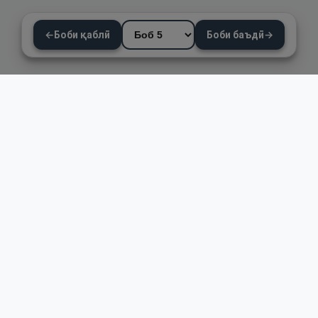
←
Боби қаблӣ
Боби баъдӣ
→