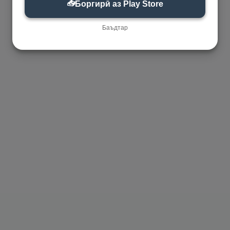
📥
Боргирӣ аз Play Store
Баъдтар