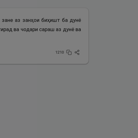
р зане аз занҳои биҳишт ба дунё
ирад ва чодари сараш аз дунё ва
1210