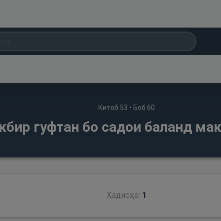
Китоб
53
• Боб
60
кбир гуфтан бо садои баланд мак
Ҳадисҳо:
1