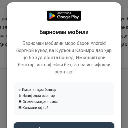
ривоят аст, ки гуфт: Бо Паёмбари Худо (с) будам, чун
л (яъне Аллоҳу акбар, ва ло илоҳа иллаллоҳ) мегуфтан
Барномаи мобилӣ
ҳм кунед! Шумо шахси ношунаво ва ё ғоиберо мавриди
Барномаи мобилии моро барои Android
иҳед, ки дар ҳама ҷо бо шумо аст ва шунавоест, ки да
боргирӣ кунед ва Қуръони Каримро дар ҳар
ҷо бо худ дошта бошед. Имкониятҳои
бештар, интерфейси беҳтар ва истифодаи
осонтар!
✨ Имкониятҳои бештар
📱 Истифодаи осонтар
🔔 Огоҳиномаҳои намоз
💾 Хондани офлайн