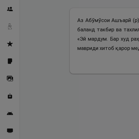
Пайғамбарон
Аз Абӯмӯсои Ашъарӣ (р) 
Дуоҳо
баланд такбир ва тахли
«Эй мардум. Бар худ ра
Асмоул Ҳусно
мавриди хитоб қарор мед
Фарзи айн
Галерея
Махзани Маърифат
Барномаи мобилӣ
Пахшҳои зинда