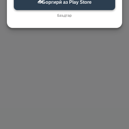
📥
Боргирӣ аз Play Store
Баъдтар