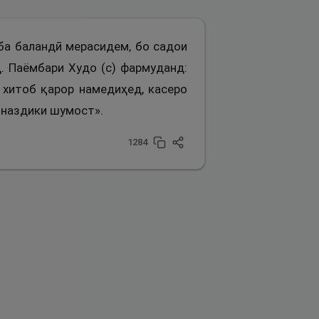
 ба баландӣ мерасидем, бо садои
д. Паёмбари Худо (с) фармуданд:
 хитоб қарор намедиҳед, касеро
р наздики шумост».
1284