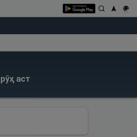
рӯҳ аст