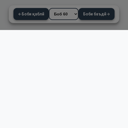
←
Боби қаблӣ
Боби баъдӣ
→