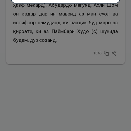
ҳазф мекард). Абӯдардо мегӯяд: Аҳли Шом
он қадар дар ин маврид аз ман суол ва
истифсор намуданд, ки наздик буд маро аз
қироате, ки аз Паёмбари Худо (с) шунида
будам, дур созанд.
1545