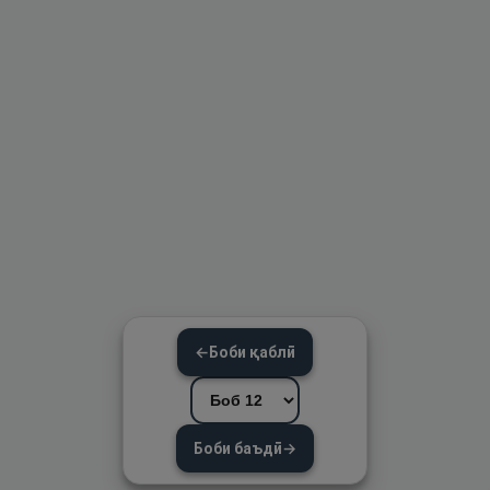
←
Боби қаблӣ
Боби баъдӣ
→