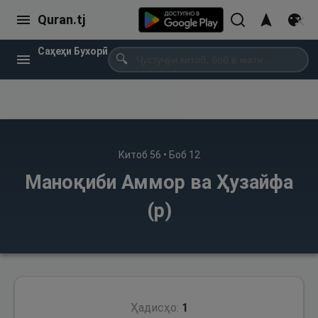
Quran.tj
Саҳеҳи Бухорӣ
🔍
Китоб
56
• Боб
12
Маноқиби Аммор ва Ҳузайфа
(р)
Ҳадисҳо:
1