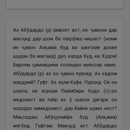
Аз Абӯдардо (р) ривоят аст, ки: ҷавоне дар
масҷид дар шом ба паҳлӯяш нишаст (номи
ин ҷавон Алқама буд ва ҳангоми дохил
шудан ба масҷид) дуо карда буд, ки Худоё!
Бароям ҳамнишини солеҳеро муяссар намо.
Абӯдардо (р) аз он ҷавон пурсид: Аз кадом
мардумӣ? Гуфт: Аз аҳли Куфа. Пурсид: Оё он
шахсе, ки асрори Паёмбари Худо (с)-ро
медонист ва ғайр аз ӯ шахси дигаре он
асрорро намедонист, дар байни шумо нест?
Мақсадаш Абӯҳузайфа буд. (Алқама)
мегӯяд: Гуфтам: Мавҷуд аст. Абӯдардо