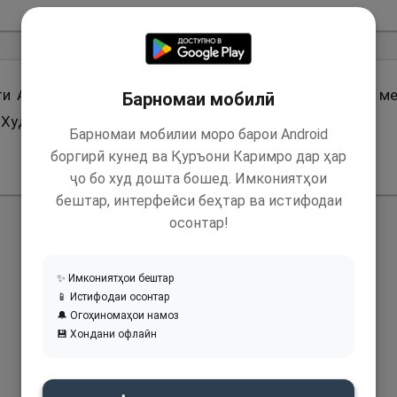
ти Абдуллоҳ ибни Абӯавфо (р) асари зарбае буд ва ме
Барномаи мобилӣ
Худо (с) будам, бар ман расид.
Барномаи мобилии моро барои Android
боргирӣ кунед ва Қуръони Каримро дар ҳар
ҷо бо худ дошта бошед. Имкониятҳои
бештар, интерфейси беҳтар ва истифодаи
осонтар!
✨ Имкониятҳои бештар
📱 Истифодаи осонтар
🔔 Огоҳиномаҳои намоз
💾 Хондани офлайн