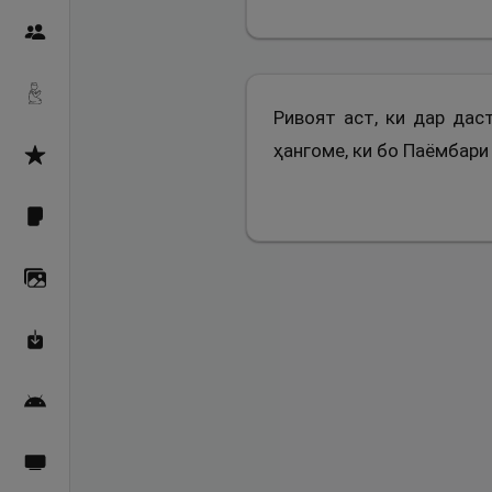
Пайғамбарон
Дуоҳо
Ривоят аст, ки дар дас
ҳангоме, ки бо Паёмбари 
Асмоул Ҳусно
Фарзи айн
Галерея
Махзани Маърифат
Барномаи мобилӣ
Пахшҳои зинда