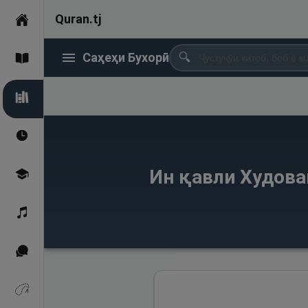
Quran.tj
Асосӣ
Саҳеҳи Бухорӣ
🔍
Қуръон
Саҳеҳи Бухорӣ
Вақтҳои намоз
Ин қавли Худован
Омӯзиш
Қироат
Иқтибосҳо аз Қуръон
Зикрҳо