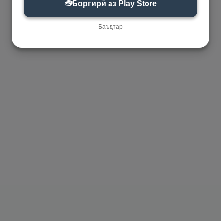
📥
Боргирӣ аз Play Store
Баъдтар