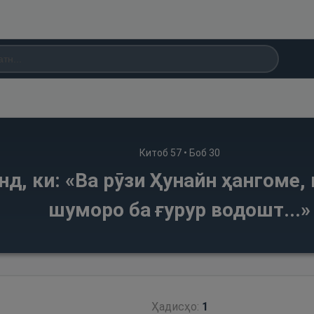
Китоб
57
• Боб
30
д, ки: «Ва рӯзи Ҳунайн ҳангоме,
шуморо ба ғурур водошт...»
Ҳадисҳо:
1