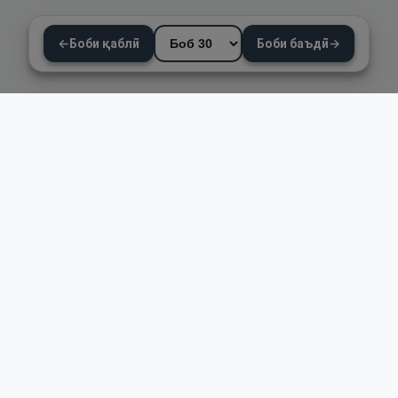
←
Боби қаблӣ
Боби баъдӣ
→