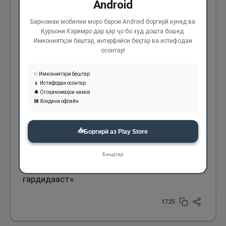
Android
Паёмбари Худо (с) фармуданд: «Агар барои
Барномаи мобилии моро барои Android боргирӣ кунед ва
ҳар кас тавре, ки даъво мекунад, бидиҳанд,
Қуръони Каримро дар ҳар ҷо бо худ дошта бошед.
Имкониятҳои бештар, интерфейси беҳтар ва истифодаи
хунҳои мардум ва амволи мардум ҳадар
осонтар!
мешавад ва аз байн меравад, савганд
хӯрдан ба Худоро ба ёдаш диҳед ва ин
✨ Имкониятҳои бештар
📱 Истифодаи осонтар
оятро барояш бихонед: «Касоне, ки паймони
🔔 Огоҳиномаҳои намоз
Илоҳӣ ва савгандҳои худро ба баҳои андаке
💾 Хондани офлайн
бифурӯшанд». Онҳо Худоро ба ёдаш
📥
Боргирӣ аз Play Store
оварданд ва ӯ эътироф кард. Ибни Аббос (р)
гуфт: Паёмбари Худо (с) фармуданд: «Қасам
Баъдтар
бар касе аст, ки даъво бар алайҳи ӯ барпо
гардидааст».
1725