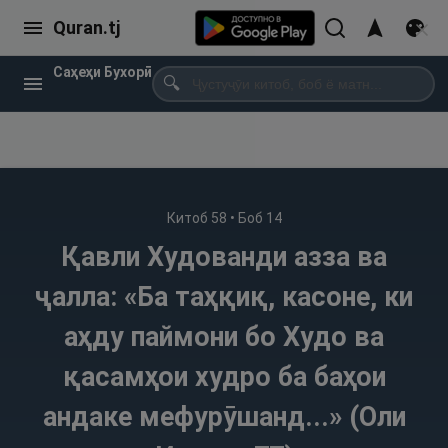
Quran.tj
Саҳеҳи Бухорӣ
🔍
Китоб
58
• Боб
14
Қавли Худованди азза ва
ҷалла: «Ба таҳқиқ, касоне, ки
аҳду паймони бо Худо ва
қасамҳои худро ба баҳои
андаке мефурӯшанд...» (Оли