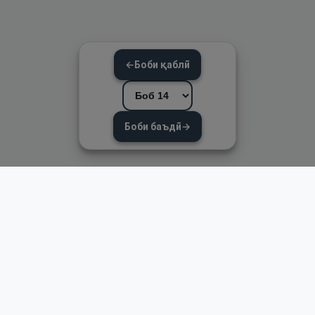
←
Боби қаблӣ
Боби баъдӣ
→
Пайвандҳои зуд
Асосӣ
Қуръон