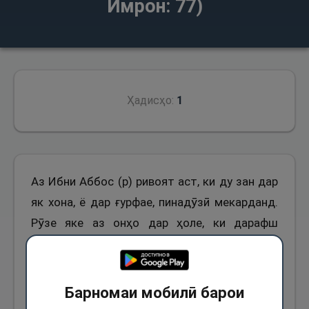
Имрон: 77)
Ҳадисҳо:
1
Аз Ибни Аббос (р) ривоят аст, ки ду зан дар
як хона, ё дар ғурфае, пинадӯзӣ мекарданд.
Рӯзе яке аз онҳо дар ҳоле, ки дарафш
дасташро сӯрох карда буд, аз хона баромад
ва даъво мекард, ки он зани дигар дасташро
маҷрӯҳ сохтааст. Мавзӯъашон ба Ибни
Барномаи мобилӣ барои
Аббос (р) расид. Ибни Аббос (р) гуфт: