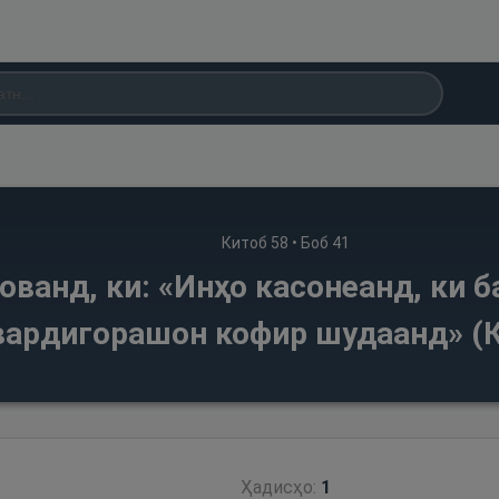
Китоб
58
• Боб
41
ованд, ки: «Инҳо касонеанд, ки б
ардигорашон кофир шудаанд» (К
Ҳадисҳо:
1