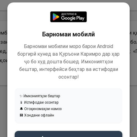
ёмбари Худо (с) ривоят аст, ки фармуданд: «Дар рӯзи 
Барномаи мобилӣ
занд, ки дар назди Худованди мутаъол ба андозаи б
Барномаи мобилии моро барои Android
ед, ин қавли Худованди мутаъолро тиловат намоед: «
боргирӣ кунед ва Қуръони Каримро дар ҳар
 қоил нестем».
ҷо бо худ дошта бошед. Имкониятҳои
бештар, интерфейси беҳтар ва истифодаи
осонтар!
✨ Имкониятҳои бештар
📱 Истифодаи осонтар
🔔 Огоҳиномаҳои намоз
💾 Хондани офлайн