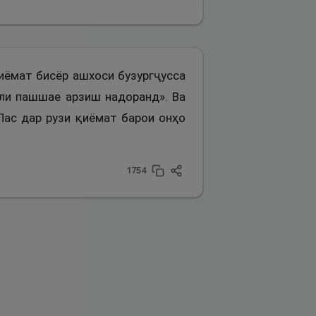
қиёмат бисёр ашхоси бузургҷусса
оли пашшае арзиш надоранд». Ва
Пас дар рузи қиёмат барои онҳо
1754