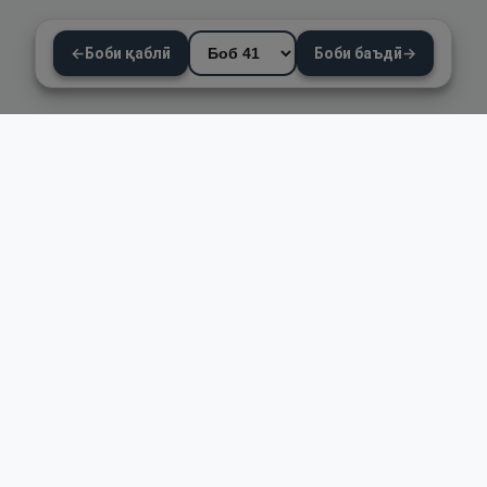
←
Боби қаблӣ
Боби баъдӣ
→