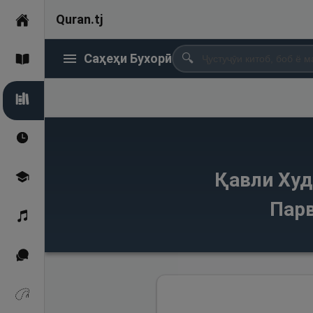
Quran.tj
Асосӣ
Саҳеҳи Бухорӣ
🔍
Қуръон
Саҳеҳи Бухорӣ
Вақтҳои намоз
Қавли Худ
Омӯзиш
Парв
Қироат
Иқтибосҳо аз Қуръон
Зикрҳо