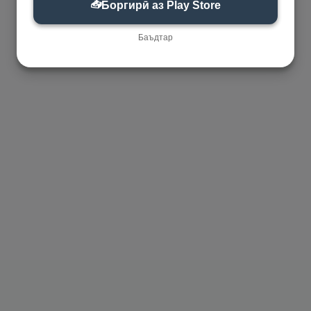
📥
Боргирӣ аз Play Store
Баъдтар