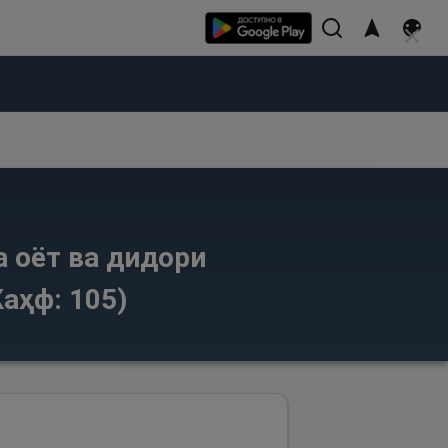
а оёт ва дидори
аҳф: 105)