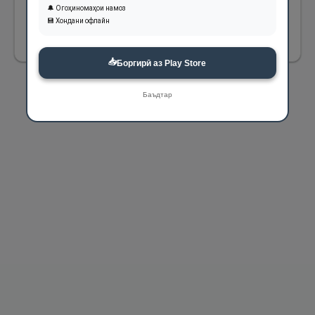
бениёзам».
🔔 Огоҳиномаҳои намоз
💾 Хондани офлайн
1717
📥
Боргирӣ аз Play Store
Баъдтар