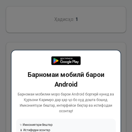
Ҳадисҳо:
1
Аз Ибни Аббос (р) аз Паёмбари Худо (с)
ривоят аст, ки фармуданд: «Худованд
мегӯяд: Бани одам маро такзиб намуд ва ин
Барномаи мобилӣ барои
чиз барояш шоиста ва муносиб набуд.
Android
Такзиби ӯ нисбат ба Ман ин аст, ки гумон
Барномаи мобилии моро барои Android боргирӣ кунед ва
мекунад, ӯро дубора ба тавре, ки ҳаст, зинда
Қуръони Каримро дар ҳар ҷо бо худ дошта бошед.
Имкониятҳои бештар, интерфейси беҳтар ва истифодаи
карда наметавонам ва дашномаш ин буд, ки
осонтар!
гуфт: Худованд фарзанд дорад ва Ман аз ин,
ки фарзанд ва ҳамсар дошта бошам, сахт
✨ Имкониятҳои бештар
📱 Истифодаи осонтар