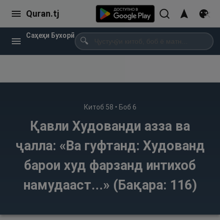
Quran.tj
Саҳеҳи Бухорӣ
🔍
Китоб
58
• Боб
6
Қавли Худованди азза ва
ҷалла: «Ва гуфтанд: Худованд
барои худ фарзанд интихоб
намудааст...» (Бақара: 116)