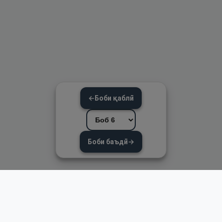
←
Боби қаблӣ
Боби баъдӣ
→
Пайвандҳои зуд