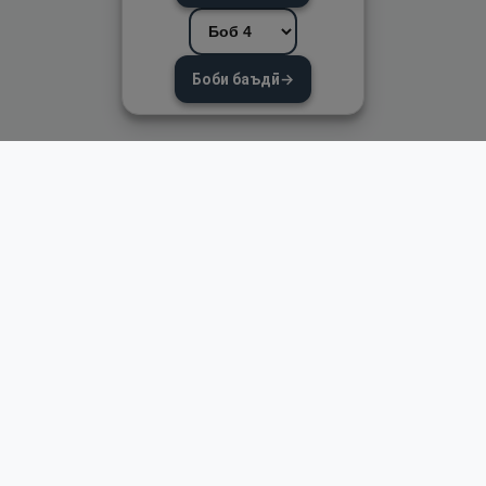
Боби баъдӣ
→
Пайвандҳои зуд
Асосӣ
Қуръон
Омӯзиш
Қироат