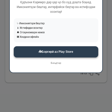
Ва аз Абӯсаъиди Худрӣ (р) ривоят аст, ки
Қуръони Каримро дар ҳар ҷо бо худ дошта бошед.
Имкониятҳои бештар, интерфейси беҳтар ва истифодаи
гуфт: Паёмбари Худо (с) барои саҳоба
осонтар!
фармуданд: “Оё аз хондани аз се як ҳиссаи
✨ Имкониятҳои бештар
Қуръон дар як шаб оҷиз ҳастед? (Яъне
📱 Истифодаи осонтар
набояд оҷиз бошед). Ин чиз бар онҳо
🔔 Огоҳиномаҳои намоз
💾 Хондани офлайн
мушкил тамом шуд ва гуфт: Ё Расулаллоҳ! Аз
куҷо чунин тоқате дорем? Фармуданд:
📥
Боргирӣ аз Play Store
“Аллоҳул воҳиду-с-самад" аз се як ҳиссаи
Қуръон аст."
Баъдтар
1813