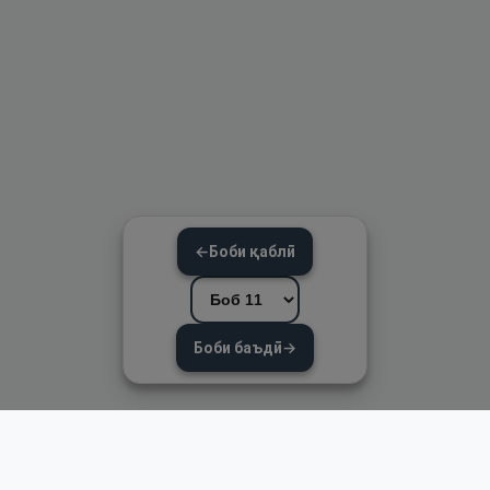
←
Боби қаблӣ
Боби баъдӣ
→