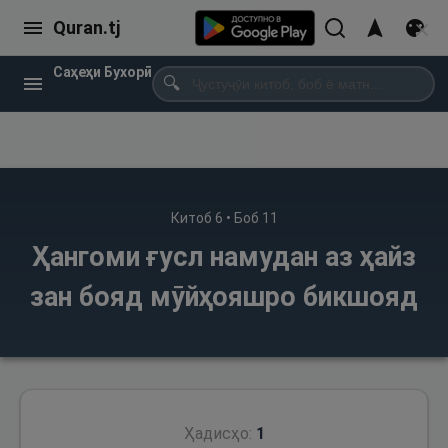
Quran.tj
Саҳеҳи Бухорӣ
🔍
Китоб
6
• Боб
11
Ҳангоми ғусл намудан аз ҳайз
зан бояд мӯйҳояшро бикшояд
Ҳадисҳо:
1