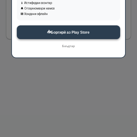
📱 Истифодаи осонтар
пешомадҳо бар ман ҳадяи рӯза ва садақа
🔔 Огоҳиномаҳои намоз
лозим нагардид.
💾 Хондани офлайн
215
📥
Боргирӣ аз Play Store
Баъдтар