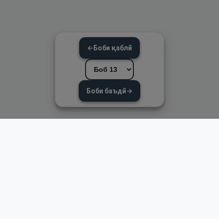
←
Боби қаблӣ
Боби баъдӣ
→
Пайвандҳои зуд
Асосӣ
Қуръон