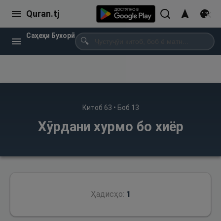
Quran.tj
Саҳеҳи Бухорӣ
🔍
Китоб
63
• Боб
13
Хӯрдани хурмо бо хиёр
Ҳадисҳо:
1