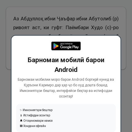
Аз Абдуллоҳ ибни Ҷаъфар ибни Абутолиб (р)
ривоят аст, ки гуфт: Паёмбари Худо (с)-ро
дидам, ки рутабро бо хиёр мехӯрданд (рутаб
иборат аз хурмои тоза аст).
Барномаи мобилӣ барои
1903
Android
Барномаи мобилии моро барои Android боргирӣ кунед ва
Қуръони Каримро дар ҳар ҷо бо худ дошта бошед.
Имкониятҳои бештар, интерфейси беҳтар ва истифодаи
осонтар!
✨ Имкониятҳои бештар
📱 Истифодаи осонтар
🔔 Огоҳиномаҳои намоз
💾 Хондани офлайн