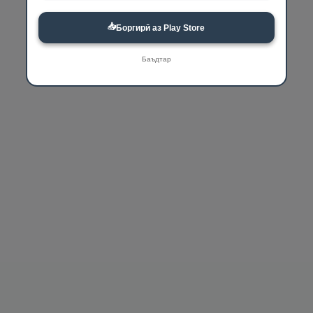
📥
Боргирӣ аз Play Store
Баъдтар