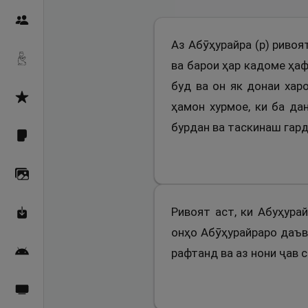
Пайғамбарон
Аз Абӯҳурайра (р) ривоя
Дуоҳо
ва барои ҳар кадоме ҳаф
буд ва он як донаи хар
Асмоул Ҳусно
ҳамон хурмое, ки ба да
бурдан ва таскинаш гард
Фарзи айн
Галерея
Ривоят аст, ки Абуҳура
Махзани Маърифат
онҳо Абӯҳурайраро даъва
рафтанд ва аз нони ҷав 
Барномаи мобилӣ
Пахшҳои зинда