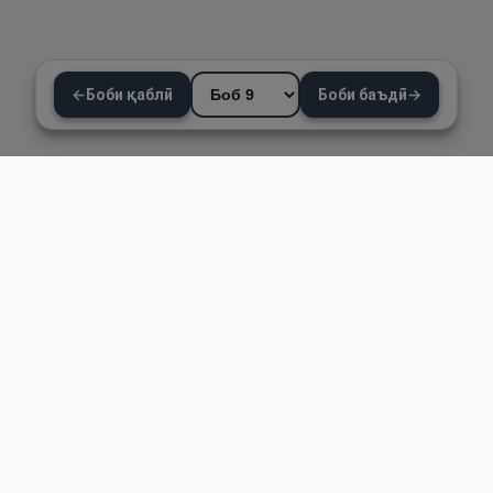
←
Боби қаблӣ
Боби баъдӣ
→