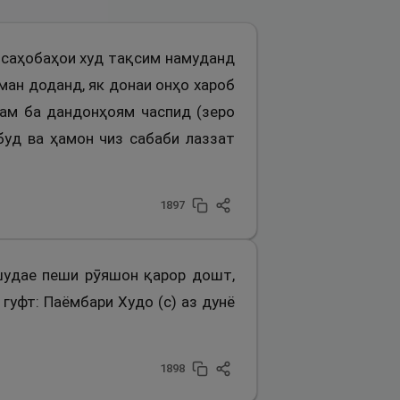
и саҳобаҳои худ тақсим намуданд
ман доданд, як донаи онҳо хароб
кам ба дандонҳоям часпид (зеро
буд ва ҳамон чиз сабаби лаззат
1897
ншудае пеши рӯяшон қарор дошт,
гуфт: Паёмбари Худо (с) аз дунё
1898