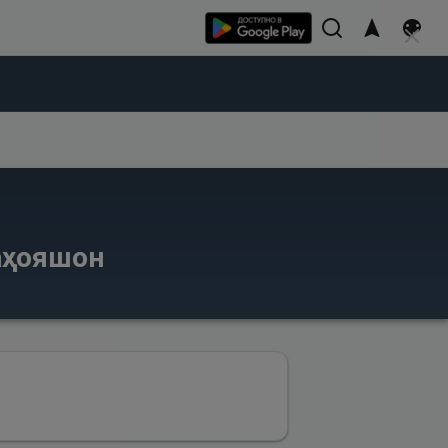
баҳояшон