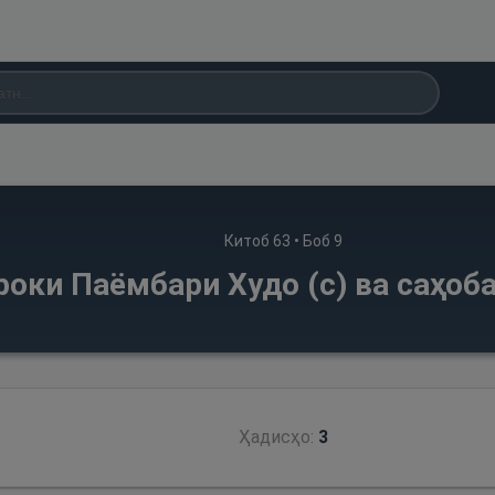
Китоб
63
• Боб
9
роки Паёмбари Худо (с) ва саҳо
Ҳадисҳо:
3