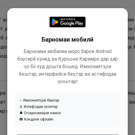
т аст, ки гуфт: Рӯзе Паёмбари Худо (с) хурмоҳоро байн
т дона хурмо доданд ва аз ҳафт дона хурмое, ки барои 
об аз ҳамаи онҳо бароям беҳтар мазза дод, зеро маҳ
Барномаи мобилӣ
ндонҳояш часпида буд, лаҳзаҳое дар даҳонаш монда 
Барномаи мобилии моро барои Android
ида буд).
боргирӣ кунед ва Қуръони Каримро дар ҳар
ҷо бо худ дошта бошед. Имкониятҳои
бештар, интерфейси беҳтар ва истифодаи
осонтар!
йра (р) гузараш ба мардуме афтод, ки гӯсфанди бирё
✨ Имкониятҳои бештар
т ба хӯрдан намуданд. Вале ӯ аз хӯрдан ибо варзид ва 
📱 Истифодаи осонтар
сер нашуданд.
🔔 Огоҳиномаҳои намоз
💾 Хондани офлайн