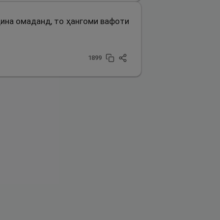
адина омаданд, то ҳангоми вафоти
1899