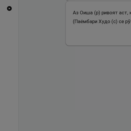
Видеоҳои YouTube
Аз Оиша (р) ривоят аст,
(Паёмбари Худо (с) се рӯ