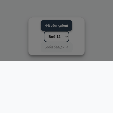
←
Боби қаблӣ
Боби баъдӣ →
Пайвандҳои зуд
Асосӣ
Қуръон