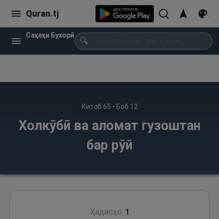
Quran.tj
Саҳеҳи Бухорӣ
🔍
Китоб
65
• Боб
12
Холкӯбӣ ва аломат гузоштан
бар рӯй
Ҳадисҳо:
1