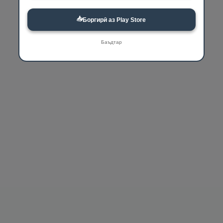
📥
Боргирӣ аз Play Store
Баъдтар