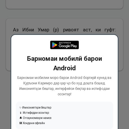
Аз Ибни Умар (р) ривоят аст, ки гуфт:
Паёмбари Худо (с) аз задани аломат бар рӯй
манъ намудаанд.
Барномаи мобилӣ барои
1927
Android
Барномаи мобилии моро барои Android боргирӣ кунед ва
Қуръони Каримро дар ҳар ҷо бо худ дошта бошед.
Имкониятҳои бештар, интерфейси беҳтар ва истифодаи
осонтар!
✨ Имкониятҳои бештар
📱 Истифодаи осонтар
🔔 Огоҳиномаҳои намоз
💾 Хондани офлайн