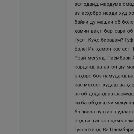
афтоданд, мардуме омада
аз асҳобро назди худ х
байни ду машки об боло
ҳамин вақт бар сари об
Гуфт: Куҷо биравам? Гуф
Бале! Ин ҳамон кас аст.
Ровӣ мегӯяд: Паёмбари 
карданд ва аз он ду м
онҳоро боз намуданд ва
кас мехост худаш ва ҳар
аз об доданд ва фармудан
ки ба обҳояш чӣ мекунан
ба аввал пуртар шудааст
орд ва талқон ҷамъ нам
гузоштанд. Ва Паёмбари 