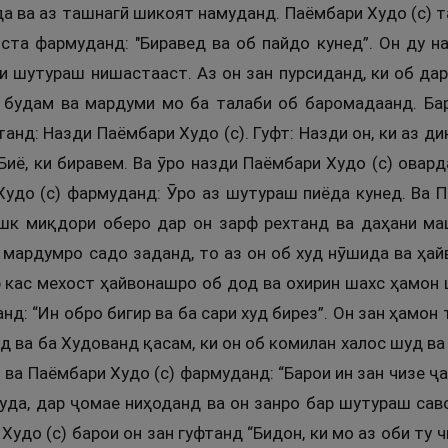
 ва аз ташнагӣ шикоят намуданд. Паёмбари Худо (с) та
оста фармуданд: "Биравед ва об пайдо кунед”. Он ду н
и шутураш нишастааст. Аз он зан пурсиданд, ки об дар
 будам ва мардуми мо ба талаби об баромадаанд. Бар
танд: Назди Паёмбари Худо (с). Гуфт: Назди он, ки аз 
 Биё, ки биравем. Ва ӯро назди Паёмбари Худо (с) овар
Худо (с) фармуданд: Ӯро аз шутураш пиёда кунед. Ва 
ашк миқдори оберо дар он зарф рехтанд ва даҳани ма
 мардумро садо заданд, то аз он об худ нӯшида ва ҳай
 кас мехост ҳайвонашро об дод ва охирин шахс ҳамон ш
д: “Ин обро бигир ва ба сари худ бирез”. Он зан ҳамон 
д ва ба Худованд қасам, ки он об комилан халос шуд ва
 ва Паёмбари Худо (с) фармуданд: “Барои ин зан чизе ҷ
уда, дар ҷомае ниҳоданд ва он занро бар шутураш сав
Худо (с) барои он зан гуфтанд “Бидон, ки мо аз оби ту