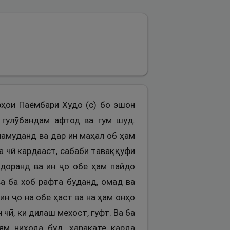
арҳои Паёмбари Худо (с) бо эшон
 гулӯбандам афтод ва гум шуд.
намуданд ва дар ин маҳал об ҳам
а чӣ кардааст, сабаби таваққуфи
адоранд ва ин ҷо обе ҳам пайдо
ва ба хоб рафта буданд, омад ва
ин ҷо на обе ҳаст ва на ҳам онҳо
чӣ, ки дилаш мехост, гуфт. Ва ба
ям ниҳода буд, ҳаракате карда