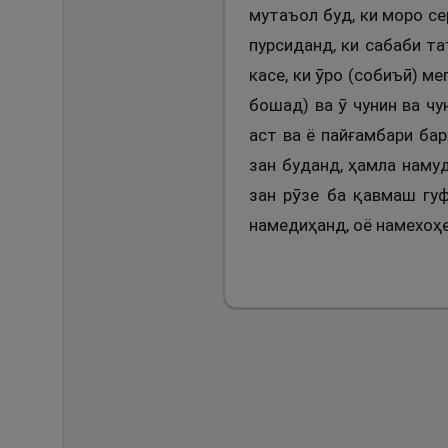
мутаъол буд, ки моро се
пурсиданд, ки сабаби та
касе, ки ӯро (собиъӣ) м
бошад) ва ӯ чунин ва ч
аст ва ё пайғамбари ба
зан буданд, ҳамла намуд
зан рӯзе ба қавмаш гу
намедиҳанд, оё намехоҳ