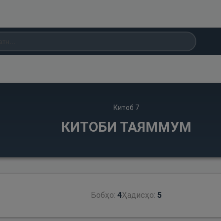
Китоб
7
КИТОБИ ТАЯММУМ
Бобҳо:
4
Ҳадисҳо:
5