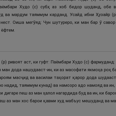
Паёмбари Худо (с) субҳ аз хоб бедор шуданд, обе 
 ва мардум таяммум карданд. Усайд ибни Ҳузайр (р)
нест. Оиша мегӯяд: Чун шутуреро, ки ман бар ӯ савор
 ёфтем.
(р) ривоят аст, ки гуфт: Паёмбари Худо (с) фармуданд:
аз ман дода нашудааст-ин, ки аз масофати якмоҳа роҳ 
бароям масҷид ва василаи таҳорат қарор дода шудааст,
о надид, таяммум кунад) ва намозро адо намояд ва ин,
си дигаре пеш аз ман ҳалол нагардида буд ва ин, ки ба
 пеш аз ман хос барои қавми худ мабъус мешуданд ва 