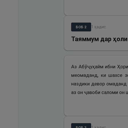
1
ҳадис
БОБ
2
Таяммум дар ҳоли 
Аз Абӯҷуҳайм ибни Ҳори
меомаданд, ки шахсе э
наздики девор омаданд 
аз он ҷавоби саломи он 
1
ҳадис
БОБ
3