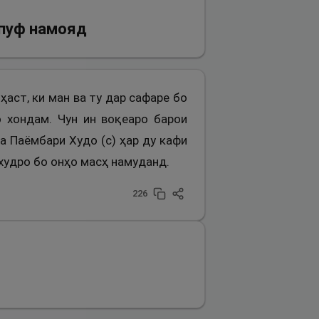
 пуф намояд
 ҳаст, ки ман ва ту дар сафаре бо
о хондам. Чун ин воқеаро барои
Ва Паёмбари Худо (с) ҳар ду кафи
 худро бо онҳо масҳ намуданд.
226