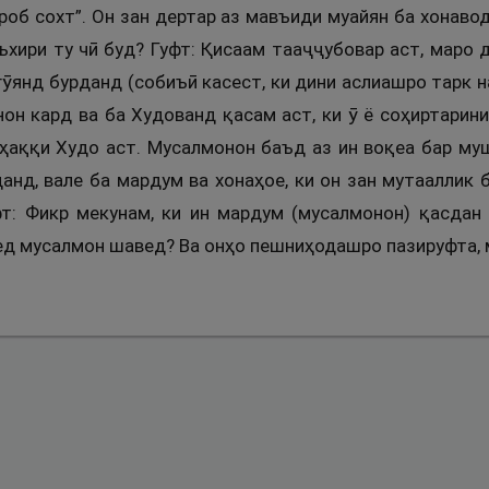
роб сохт”. Он зан дертар аз мавъиди муайян ба хонаво
ъхири ту чӣ буд? Гуфт: Қисаам тааҷҷубовар аст, маро 
егӯянд бурданд (собиъӣ касест, ки дини аслиашро тарк 
унон кард ва ба Худованд қасам аст, ки ӯ ё соҳиртари
рҳаққи Худо аст. Мусалмонон баъд аз ин воқеа бар му
анд, вале ба мардум ва хонаҳое, ки он зан мутааллик 
фт: Фикр мекунам, ки ин мардум (мусалмонон) қасдан
ед мусалмон шавед? Ва онҳо пешниҳодашро пазируфта,