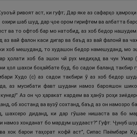
узоъӣ ривоят аст, ки гуфт; Дар яке аз сафарҳо ҳамроҳи
 охири шаб шуд, дар ҷое ором гирифтем ва албатта бар
ст ва то офтоб бар мо натобид, аз хоб бедор нашудем в
д аз вай фалон каси дигар ва баъд аз вай фалонӣ ва ч
, ки хоб мешуданд, то худашон бедор намешуданд, мо 
ар ҳолати хоб ба эшон чӣ рух медиҳад ва чун Умар 
ни ҳол шахси боҳайбате буд, бо садои баланд такбир г
мбари Худо (с) аз садои такбири ӯ аз хоб бедор шуд
ада, аз мусибати фавт шудани намоз барояшон шико
 кунед!” Аз он ҷо ҳаракат кардем ва ҳанӯз роҳи зиёде
анд, об хостанд ва вузӯ сохтанд, баъд аз он намозро б
, шахсеро диданд, ки дар гӯшае нишаста ва бо ма
и намоз хонданат бо мардум шудааст?” Гуфт: Ҷунуб шуд
ва хок барои таҳорат кофӣ аст”, Сипас Паёмбари Худ