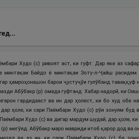
ед...
ёмбари Худо (с) ривоят аст, ки гуфт: Дар яке аз саф
а минтақаи Байдо ё минтақаи Зоту-л-Ҷайш расидем.
игар ҳамроҳонашон барои ҷустуҷӯи гулӯбанд таваққуф 
азди Абӯбакр (р) омада гуфтанд: Хабар надорӣ, ки Оиш
игарон гардидааст ва ин дар ҳолест, ки бо худ обе н
 дар ҳоле, ки сари Паёмбари Худо (с) рӯи зонуям буд 
Паёмбари Худо (с) ва дигар мардум шудаӣ, дар ҳоле, ки 
(р) мегӯяд: Абӯбакр маро мавриди итоб қарор дод ва он 
мезад ва аз ин, ки сари Паёмбари Худо (с) ба зону