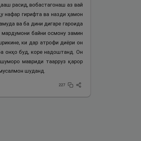
дааш расид, вобастагонаш аз вай
ду нафар гирифта ва назди ҳамон
намуда ва ба дини дигаре гароида
ни мардумони байни осмону замин
шрикине, ки дар атрофи диёри он
ба онҳо буд, коре надоштанд. Он
 шуморо мавриди таарруз қарор
 мусалмон шуданд.
227