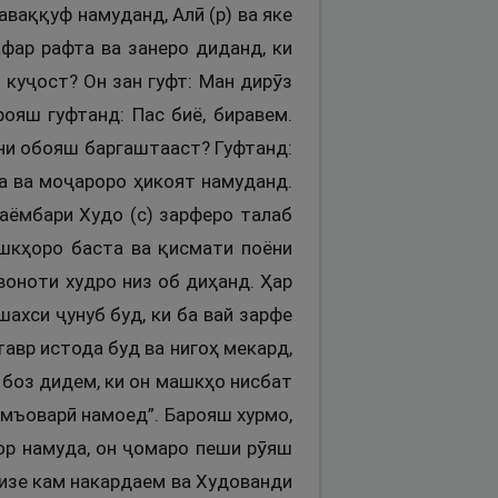
ваққуф намуданд, Алӣ (р) ва яке
афар рафта ва занеро диданд, ки
 куҷост? Он зан гуфт: Ман дирӯз
ояш гуфтанд: Пас биё, биравем.
дини обояш баргаштааст? Гуфтанд:
да ва моҷароро ҳикоят намуданд.
Паёмбари Худо (с) зарферо талаб
шкҳоро баста ва қисмати поёни
воноти худро низ об диҳанд. Ҳар
ахси ҷунуб буд, ки ба вай зарфе
тавр истода буд ва нигоҳ мекард,
 боз дидем, ки он машкҳо нисбат
амъоварӣ намоед”. Барояш хурмо,
ор намуда, он ҷомаро пеши рӯяш
 чизе кам накардаем ва Худованди