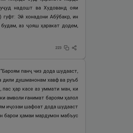
вуҷуд надошт ва Худованд ояи
 гуфт: Эй хонадони Абӯбакр, ин
 будам, аз ҷояш ҳаракат додем,
223
 “Бароям панҷ чиз дода шудааст,
ба дили душманонам хавф ва руъб
 пас ҳар касе аз уммати ман, ки
 ки амволи ғанимат бароям ҳалол
роям иҷозаи шафоат дода шудааст
ман барои ҳамаи мардумон мабъус