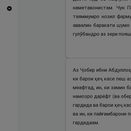
наметавонистам. Чун 
Видеоҳои YouTube
таяммумро нозил фармуд
аввалин баракати шумо 
гулӯбандро аз зери пояш
Аз Ҷобир ибни Абдуллоҳ 
ки барои ҳеҷ касе пеш 
меафтад, ин, ки замин 
намозро дарёфт (ва обер
гардида ва барои ҳеҷ ка
ва ин, ки пайғамбарони
гардидаам.