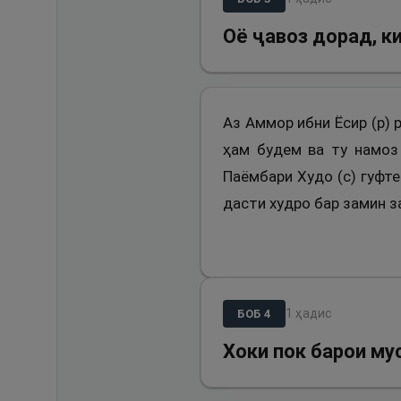
Оё ҷавоз дорад, к
Аз Аммор ибни Ёсир (р) р
ҳам будем ва ту намоз 
Паёмбари Худо (с) гуфте
дасти худро бар замин з
1
ҳадис
БОБ
4
Хоки пок барои му