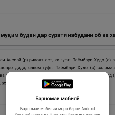
муқим будан дар сурати набудани об ва х
си Ансорӣ (р) ривоят аст, ки гуфт: Паёмбари Худо (с)
шонро дида, салом гуфт. Паёмбари Худо (с) саломашр
ва аз он девор бар рӯй ва дастҳои худ масҳ намуданд 
шахсро доданд.
Барномаи мобилӣ
Барномаи мобилии моро барои Android