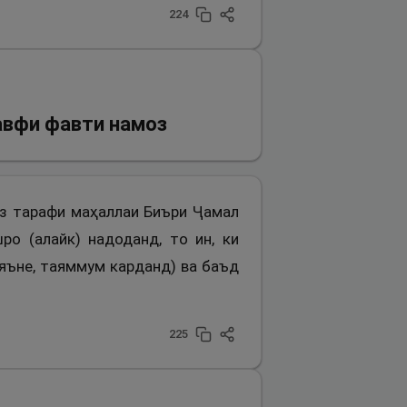
224
авфи фавти намоз
 аз тарафи маҳаллаи Биъри Ҷамал
о (алайк) надоданд, то ин, ки
(яъне, таяммум карданд) ва баъд
225