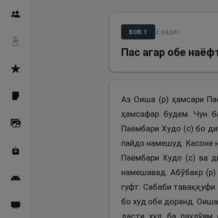
Пайғамбарон
2
ҳадис
БОБ
1
Дуоҳо
Пас агар обе наёфт
Асмоул Ҳусно
Фарзи айн
Аз Оиша (р) ҳамсари Па
ҳамсафар будем. Чун б
Галерея
Паёмбари Худо (с) бо д
пайдо намешуд. Касоне н
Махзани Маърифат
Паёмбари Худо (с) ва д
намешавад. Абӯбакр (р)
Барномаи мобилӣ
гуфт: Сабаби таваққуфи 
бо худ обе доранд. Оиша 
Пахшҳои зинда
дасти худ ба паҳлӯям 