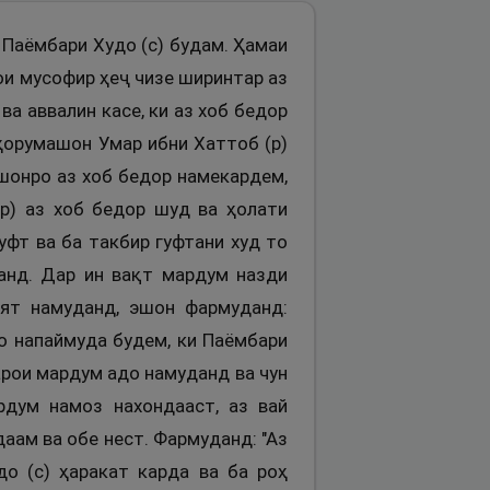
 Паёмбари Худо (с) будам. Ҳамаи
ои мусофир ҳеҷ чизе ширинтар аз
а аввалин касе, ки аз хоб бедор
аҳорумашон Умар ибни Хаттоб (р)
эшонро аз хоб бедор намекардем,
(р) аз хоб бедор шуд ва ҳолати
уфт ва ба такбир гуфтани худ то
анд. Дар ин вақт мардум назди
ят намуданд, эшон фармуданд:
ро напаймуда будем, ки Паёмбари
арои мардум адо намуданд ва чун
рдум намоз нахондааст, аз вай
аам ва обе нест. Фармуданд: "Аз
о (с) ҳаракат карда ва ба роҳ