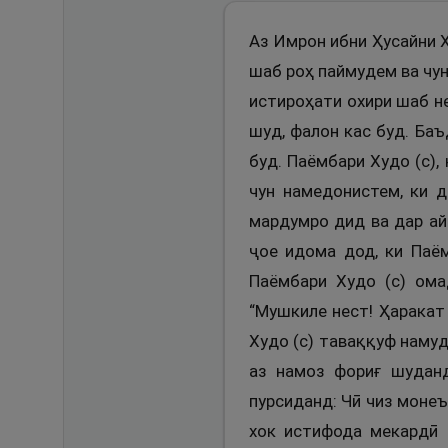
Аз Имрон ибни Ҳусайни Х
шаб роҳ паймудем ва чун
истироҳати охири шаб не
шуд, фалон кас буд. Баъ
буд. Паёмбари Худо (с)
чун намедонистем, ки д
мардумро дид ва дар ай
ҷое идома дод, ки Паё
Паёмбари Худо (с) ом
“Мушкиле нест! Ҳаракат
Худо (с) таваққуф намуд
аз намоз фориғ шуданд
пурсиданд: Чӣ чиз монеъ
хок истифода мекардӣ 