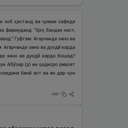
 ки хоб ҳастанд ва ҷомаи сафеде
а фармуданд: “Ҳеҷ бандае нест,
равад.” Гуфтам: Агарчанде зино ва
: Агарчанде зино ва дуздӣ карда
нде зино ва дуздӣ карда бошад?
ун Абӯзар (р) ин ҳадисро ривоят
молидани бинӣ аст ва ин дар ҷое
1987