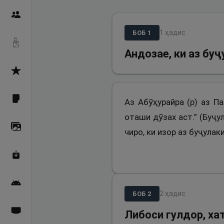
Пайғамбарон
1
ҳадис
БОБ
1
Дуоҳо
Андозае, ки аз бу
Асмоул Ҳусно
Фарзи айн
Аз Абӯҳурайра (р) аз П
оташи дӯзах аст.” (Буҷу
Галерея
чиро, ки изор аз буҷула
Махзани Маърифат
Барномаи мобилӣ
2
ҳадис
БОБ
2
Пахшҳои зинда
Либоси гулдор, ха