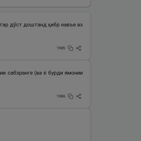
штар дӯст доштанд ҳибр навъе аз
1985
ии сабзранге (ва ё бурди ямонии
1986