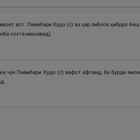
ривоят аст: Паёмбари Худо (с) аз ҳар либосе ҳибрро бе
пунба сохта мешавад).
 ки чун Паёмбари Худо (с) вафот ёфтанд, ба бурди ямон
д.