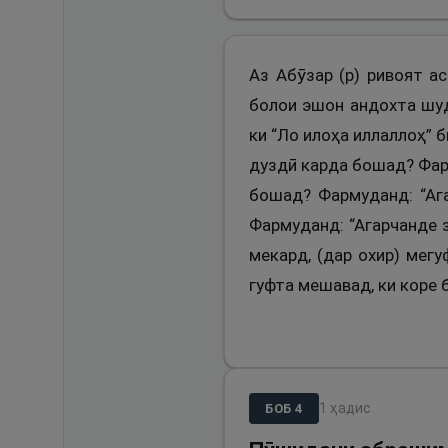
Аз Абӯзар (р) ривоят а
болои эшон андохта шуд
ки “Ло илоҳа иллаллоҳ” б
дуздӣ карда бошад? Фарм
бошад? Фармуданд: “Ага
Фармуданд: “Агарчанде з
мекард, (дар охир) мег
гуфта мешавад, ки коре 
1
ҳадис
БОБ
4