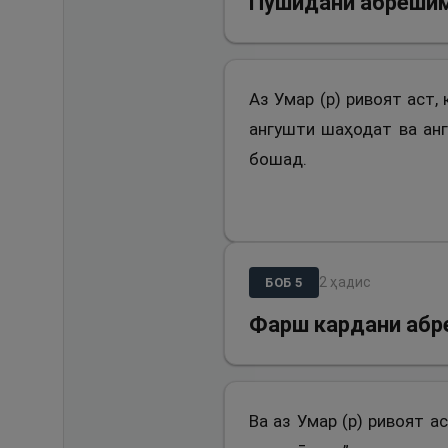
Пӯшидани абрешим
Аз Умар (р) ривоят аст,
ангушти шаҳодат ва анг
бошад.
2
ҳадис
БОБ
5
Фарш кардани аб
Ва аз Умар (р) ривоят а