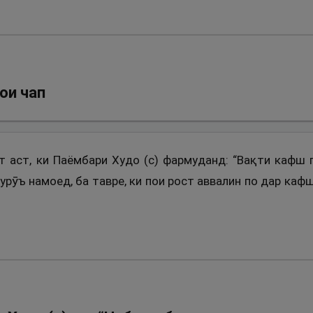
ои чап
ят аст, ки Паёмбари Худо (с) фармуданд: “Вақти кафш
урӯъ намоед, ба тавре, ки пои рост аввалин по дар каф