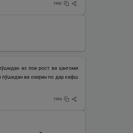
1993
 пӯшидан аз пои рост ва ҳангоми
ш пӯшидан ва охирин по дар кафш
1994