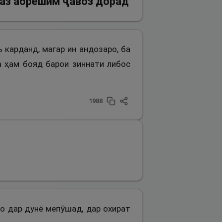
 аз абрешим ҷавоз дорад
 карданд, магар ин андозаро, ба
а ҳам бояд барои зиннати либос
1988
ро дар дунё мепӯшад, дар охират