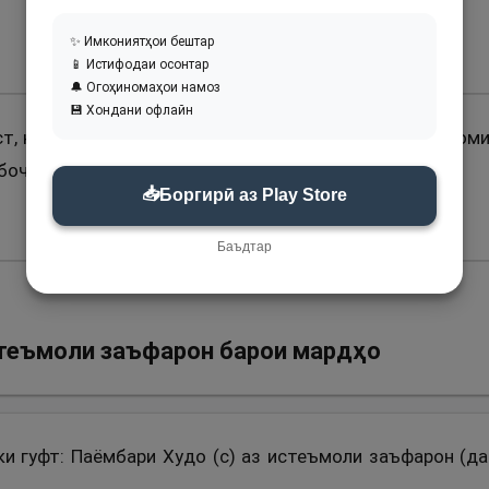
✨ Имкониятҳои бештар
📱 Истифодаи осонтар
🔔 Огоҳиномаҳои намоз
💾 Хондани офлайн
ст, ки гуфт: Паёмбари Худо (с) моро аз хӯрдан ва ошом
боҷ ва аз нишастан бар он наҳй фармуданд.
📥
Боргирӣ аз Play Store
Баъдтар
теъмоли заъфарон барои мардҳо
 ки гуфт: Паёмбари Худо (с) аз истеъмоли заъфарон (д