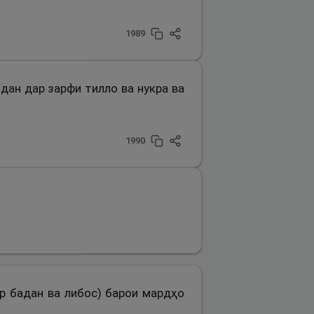
1989
идан дар зарфи тилло ва нукра ва
1990
ар бадан ва либос) барои мардҳо