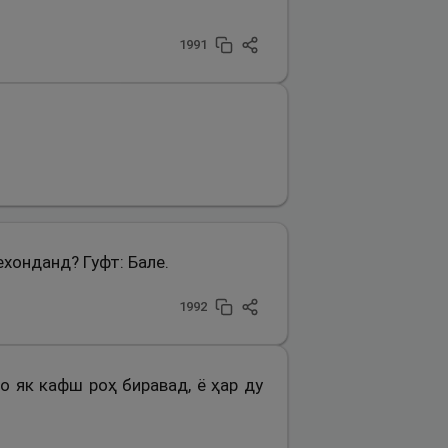
1991
ехонданд? Гуфт: Бале.
1992
о як кафш роҳ биравад, ё ҳар ду