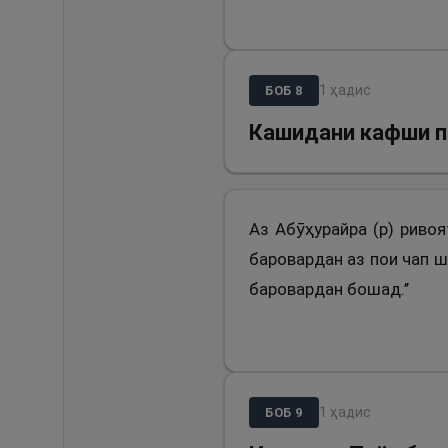
1
ҳадис
БОБ
8
Кашидани кафши п
Аз Абӯҳурайра (р) риво
баровардан аз пои чап ш
баровардан бошад.’’
1
ҳадис
БОБ
9