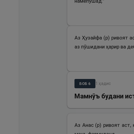
намепӯшад.”
Аз Ҳузайфа (р) ривоят а
аз пӯшидани ҳарир ва де
1
ҳадис
БОБ
6
Мамнӯъ будани ис
Аз Анас (р) ривоят аст,