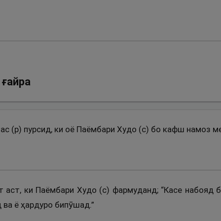
 ғайра
нас (р) пурсид, ки оё Паёмбари Худо (с) бо кафш намоз м
т аст, ки Паёмбари Худо (с) фармуданд; “Касе набояд б
 ва ё ҳардуро бипӯшад.”