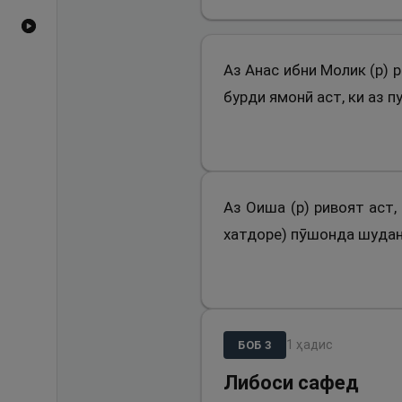
Видеоҳои YouTube
Аз Анас ибни Молик (р) 
бурди ямонӣ аст, ки аз 
Аз Оиша (р) ривоят аст,
хатдоре) пӯшонда шудан
1
ҳадис
БОБ
3
Либоси сафед