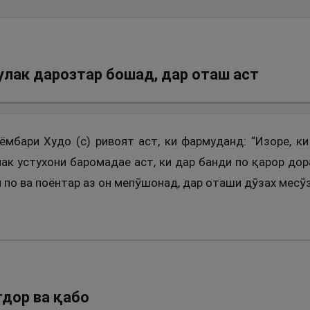
ҷулак дарозтар бошад, дар оташ аст
аёмбари Худо (с) ривоят аст, ки фармуданд: “Изоре, к
лак устухони баромадае аст, ки дар банди по қарор дор
ки по ва поёнтар аз он мепӯшонад, дар оташи дӯзах месӯз
тдор ва қабо