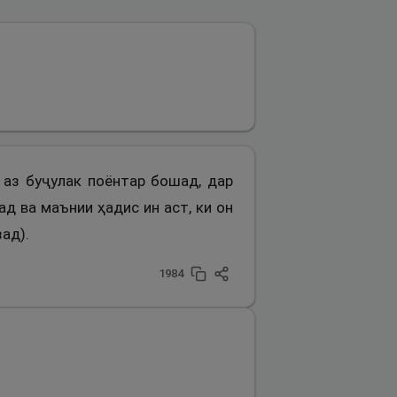
и аз буҷулак поёнтар бошад, дар
ад ва маънии ҳадис ин аст, ки он
ад).
1984