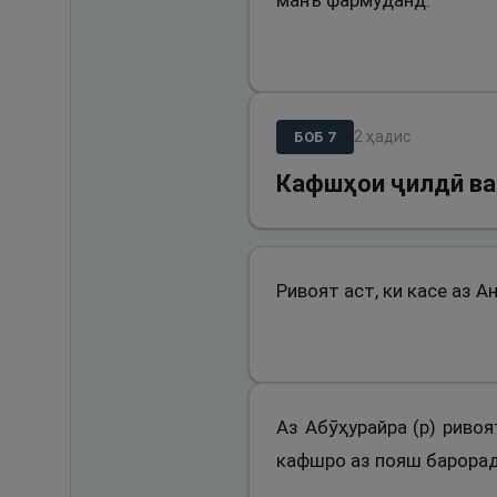
манъ фармуданд.
2
ҳадис
БОБ
7
Кафшҳои ҷилдӣ ва
Ривоят аст, ки касе аз А
Аз Абӯҳурайра (р) ривоя
кафшро аз пояш барорад