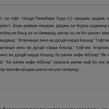
ст, ки гуфт: Назди Паёмбари Худо (с) омадам, дидам,
ааст. Бори дуввум омадам, дидам, ки бедор шудаанд в
игӯяд ва баъд аз он бимирад, магар он, ки ба ҷаннат ме
уданд: “Агарчанде зино ва дуздӣ карда бошад.” Гуфтам
рчанде зино ва дуздӣ карда бошад.” Гуфтам: Агарча
ино ва дуздӣ карда бошад, ба рағми анфи Абӯзар.” Ва ч
уфт “ба рағми анфи Абӯзар” (маънои рағми анф ба хок 
бар хилофи иродаи шахсе анҷом пазирад).