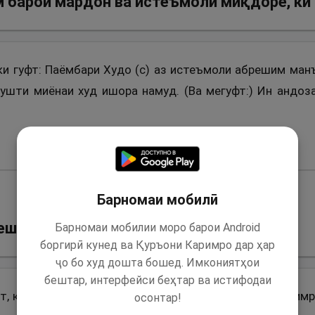
 барои мардон ва истеъмоли миқдоре, ки
 ки гуфт: Паёмбари Худо (с) аз истеъмоли абрешим манъ
ушти миёнаи худ ишора намуд. (Ва мегуфт:) Ин андоз
Барномаи мобилӣ
решим
Барномаи мобилии моро барои Android
боргирӣ кунед ва Қуръони Каримро дар ҳар
ҷо бо худ дошта бошед. Имкониятҳои
бештар, интерфейси беҳтар ва истифодаи
ст, ки Паёмбари Худо (с) фармуданд: “Касе ки абрешим
осонтар!