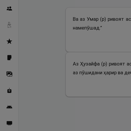
Пайғамбарон
Ва аз Умар (р) ривоят а
Дуоҳо
намепӯшад.”
Асмоул Ҳусно
Фарзи айн
Аз Ҳузайфа (р) ривоят а
аз пӯшидани ҳарир ва де
Галерея
Махзани Маърифат
Барномаи мобилӣ
Пахшҳои зинда