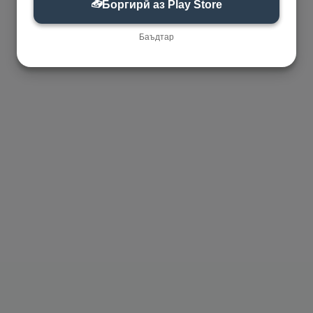
📥
Боргирӣ аз Play Store
Баъдтар