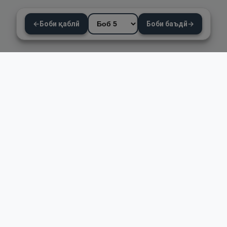
←
Боби қаблӣ
Боби баъдӣ
→