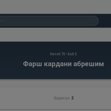
Китоб
70
• Боб
5
Фарш кардани абрешим
Ҳадисҳо:
2