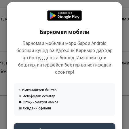
ст, ки Паёмбари Худо (с) фармуданд: “Касе ки абрешим
Барномаи мобилӣ
Барномаи мобилии моро барои Android
боргирӣ кунед ва Қуръони Каримро дар ҳар
ҷо бо худ дошта бошед. Имкониятҳои
ст, ки гуфт: Паёмбари Худо (с) моро аз хӯрдан ва ошом
бештар, интерфейси беҳтар ва истифодаи
боҷ ва аз нишастан бар он наҳй фармуданд.
осонтар!
✨ Имкониятҳои бештар
📱 Истифодаи осонтар
🔔 Огоҳиномаҳои намоз
💾 Хондани офлайн