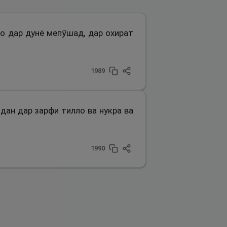
ро дар дунё мепӯшад, дар охират
1989
идан дар зарфи тилло ва нукра ва
1990