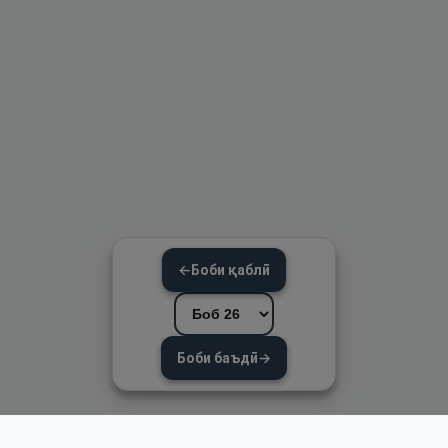
←
Боби қаблӣ
Боби баъдӣ
→