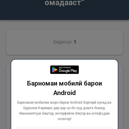
омадааст”
Ҳадисҳо:
1
Аз Абдуллоҳ (р) аз Паёмбари Худо (с)
Барномаи мобилӣ барои
ривоят аст, ки фармуданд: “Ростӣ (инсонро)
Android
ба сӯи некӯӣ раҳбарӣ мекунад ва некӯӣ ба
сӯи биҳишт ва шахсе то ҷое ба ростгӯӣ
Барномаи мобилии моро барои Android боргирӣ кунед ва
Қуръони Каримро дар ҳар ҷо бо худ дошта бошед.
идома медиҳад, ки дар назди Худованд аз
Имкониятҳои бештар, интерфейси беҳтар ва истифодаи
ҷумлаи сиддиқин маҳсуб мегардад ва дурӯғ
осонтар!
(инсонро) ба сӯи бадкорӣ раҳбарӣ мекунад