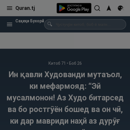
Quran.tj
Саҳеҳи Бухорӣ
🔍
Китоб
71
• Боб
26
Ин қавли Худованди мутаъол,
ки мефармояд: “Эй
мусалмонон! Аз Худо битарсед
ва бо ростгӯён бошед ва он чӣ,
ки дар мавриди наҳй аз дурӯғ