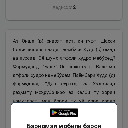
Ҳадисҳо:
2
Аз Оиша (р) ривоят аст, ки гуфт: Шахси
бодиянишине назди Паёмбари Худо (с) омад
ва пурсид. Оё шумо атфоли худро мебӯсед?
Фармуданд: “Бале.” Он шахс гуфт: Вале мо
атфоли худро намебӯсем. Паёмбари Худо (с)
фармуданд: “Дар сурате, ки Худованд
раҳмату меҳрубониро аз қалби ту хориҷ
намудааст, ман барои ту чӣ коре карда
метавонам?”
2013
Барномаи мобилӣ барои