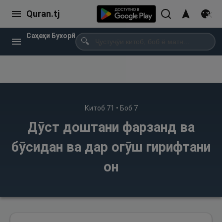
Quran.tj
Саҳеҳи Бухорӣ
🔍
Китоб
71
• Боб
7
Дӯст доштани фарзанд ва
бӯсидан ва дар огӯш гирифтани
он