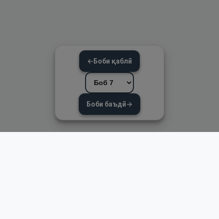
←
Боби қаблӣ
Боби баъдӣ
→
Пайвандҳои зуд
Асосӣ