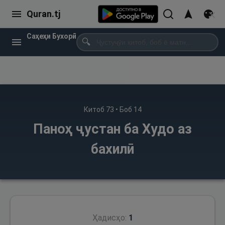
Quran.tj
Саҳеҳи Бухорӣ
🔍
Китоб
73
• Боб
14
Паноҳ ҷустан ба Худо аз
бахилӣ
Ҳадисҳо:
1