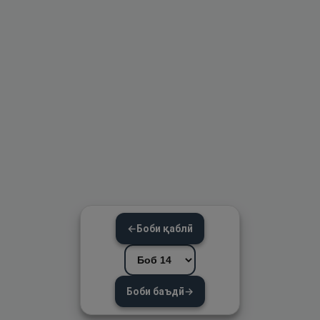
←
Боби қаблӣ
Боби баъдӣ
→