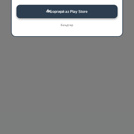
📥
Боргирӣ аз Play Store
Баъдтар