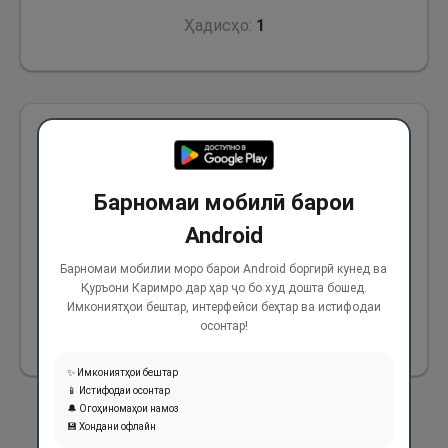
Ҳадисҳо:
1
Аз Анас (р) ривоят аст, ки гуфт: Дуои
Паёмбари Худо (с) дар аксари вақт ин буд,
Барномаи мобилӣ барои
ки... “Парвардигоро, дар дунё барои мо некӣ
Android
ато фармо ва дар охират барои мо некӣ
марҳамат кун ва моро аз азоби оташ
Барномаи мобилии моро барои Android боргирӣ кунед ва
Қуръони Каримро дар ҳар ҷо бо худ дошта бошед.
барканор бидор!”
Имкониятҳои бештар, интерфейси беҳтар ва истифодаи
осонтар!
2084
✨ Имкониятҳои бештар
📱 Истифодаи осонтар
🔔 Огоҳиномаҳои намоз
💾 Хондани офлайн