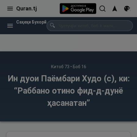
Quran.tj
Саҳеҳи Бухорӣ
🔍
Китоб
73
• Боб
16
Ин дуои Паёмбари Худо (с), ки:
“Раббано отино фид-д-дунё
ҳасанатан”