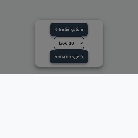
←
Боби қаблӣ
Боби баъдӣ
→
Пайвандҳои зуд
Асосӣ
Қуръон