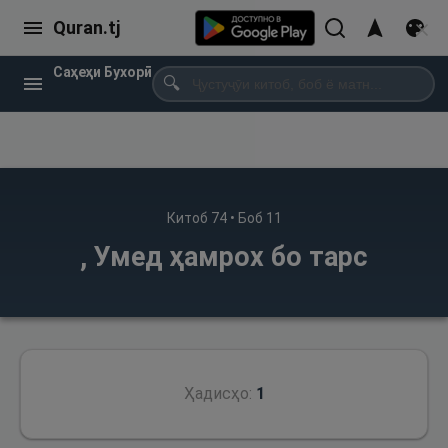
Quran.tj
Саҳеҳи Бухорӣ
🔍
Китоб
74
• Боб
11
, Умед ҳамрох бо тарс
Ҳадисҳо:
1