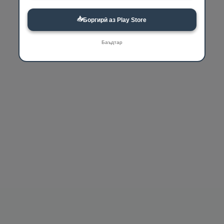
📥
Боргирӣ аз Play Store
Баъдтар