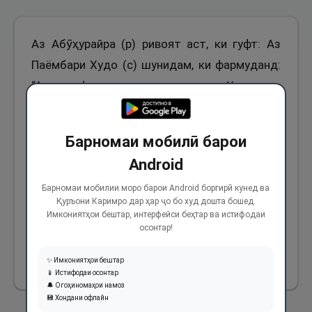
Аз Абӯҳурайра (р) ривоят аст, ки гуфт: Аз
Паёмбари Худо (с) шунидам, ки фармуданд:
“Агар кофир аз тамоми раҳмати Худованд
бохабар гардад, аз ҷаннат ноумед
намешавад. (Яъне барояш ин умед пайдо
Барномаи мобилӣ барои
мешавад, ки бо вуҷуди куфраш Худованд
Android
ӯро машмули раҳмати худ гардонида, ба
биҳишт бибарад) ва агар мусалмон аз
Барномаи мобилии моро барои Android боргирӣ кунед ва
Қуръони Каримро дар ҳар ҷо бо худ дошта бошед.
тамоми азоби Худованд бохабар гардад, аз
Имкониятҳои бештар, интерфейси беҳтар ва истифодаи
осонтар!
дӯзах мутмаин намегардад.”
✨ Имкониятҳои бештар
2106
📱 Истифодаи осонтар
🔔 Огоҳиномаҳои намоз
💾 Хондани офлайн