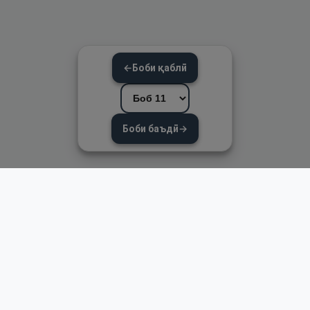
←
Боби қаблӣ
Боби баъдӣ
→
Пайвандҳои зуд
Асосӣ
Қуръон