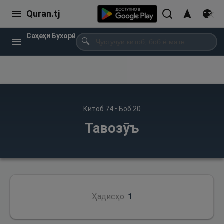
Quran.tj
Саҳеҳи Бухорӣ
🔍
Китоб
74
• Боб
20
Тавозӯъ
Ҳадисҳо:
1