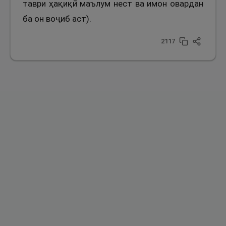
таври ҳақиқӣ маълум нест ва имон овардан
ба он воҷиб аст).
2117