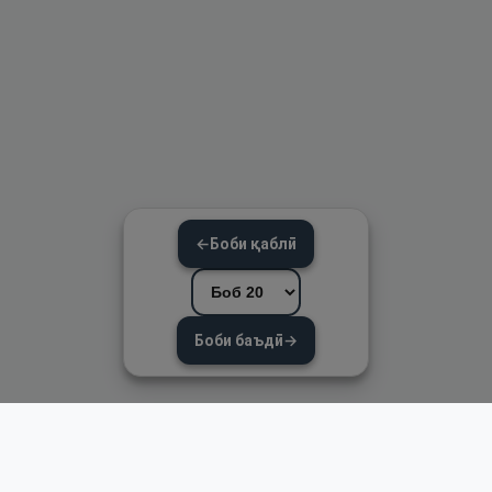
←
Боби қаблӣ
Боби баъдӣ
→