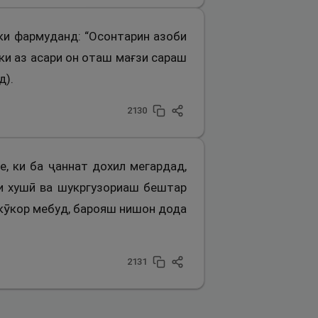
 ки фармуданд: “Осонтарин азоби
ки аз асари он оташ мағзи сараш
д).
2130
е, ки ба ҷаннат дохил мегардад,
ки хушӣ ва шукргузориаш бештар
некӯкор мебуд, барояш нишон дода
2131