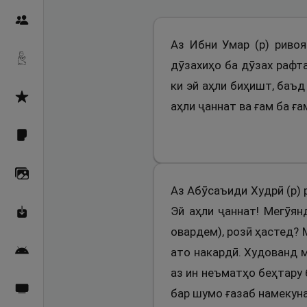
Пайғамбарон
Аз Ибни Умар (р) ривоя
Дуоҳо
дӯзахиҳо ба дӯзах рафт
ки эй аҳли биҳишт, баъд 
Асмоул Ҳусно
аҳли ҷаннат ва ғам ба ғ
Фарзи айн
Галерея
Аз Абӯсаъиди Худрӣ (р) 
Эй аҳли ҷаннат! Мегӯян
Махзани Маърифат
овардем), розӣ ҳастед? 
ато накардӣ. Худованд 
Барномаи мобилӣ
аз ин неъматҳо беҳтару
Пахшҳои зинда
бар шумо ғазаб намекуна