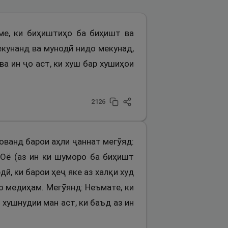
оме, ки биҳиштиҳо ба биҳишт ва
екунанд ва мунодӣ нидо мекунад,
 ва ин ҷо аст, ки хуш бар хушиҳои
2126
дованд барои аҳли ҷаннат мегӯяд:
 Оё (аз ин ки шуморо ба биҳишт
ӣ, ки барои ҳеҷ яке аз халқи худ
о медиҳам. Мегӯянд: Неъмате, ки
хушнудии ман аст, ки баъд аз ин