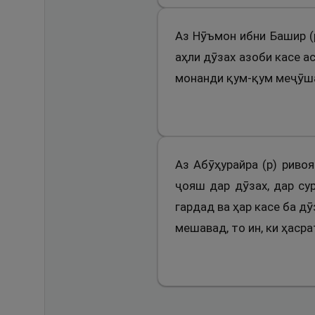
Аз Нӯъмон ибни Башир (р
аҳли дӯзах азоби касе а
монанди қум-қум меҷӯшад
Аз Абӯҳурайра (р) ривоя
ҷояш дар дӯзах, дар су
гардад ва ҳар касе ба д
мешавад, то ин, ки ҳаср