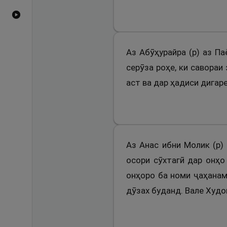
Видеоҳои YouTube
Аз Абӯҳурайра (р) аз П
серӯза роҳе, ки савораи
аст ва дар ҳадиси дигар
Аз Анас ибни Молик (р)
осори сӯхтагӣ дар онҳо
онҳоро ба номи ҷаҳанам
дӯзах буданд. Вале Худо