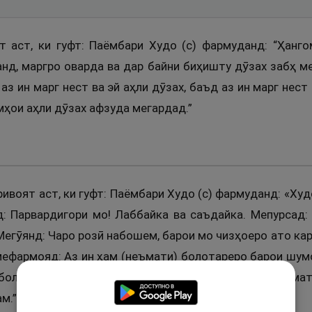
т аст, ки гуфт: Паёмбари Худо (с) фармуданд: “Ҳанг
анд, маргро оварда ва дар байни биҳишту дӯзах забҳ м
аз ин марг нест ва эй аҳли дӯзах, баъд аз ин марг нест
амҳои аҳли дӯзах афзуда мегардад.”
ривоят аст, ки гуфт: Паёмбари Худо (с) фармуданд: «Ху
д: Парвардигори мо! Лаббайка ва саъдайка. Мепурсад:
Мегӯянд: Чаро розӣ набошем, барои мо чизҳоеро ато кард
мефармояд: Аз ин ҳам (неъмати) болотареро барои шум
 болотар бошад, чист? Худованд мефармояд: Он неъмат 
м.”