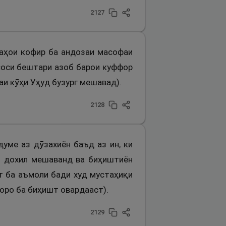
2127
онаҳои кофир ба андозаи масофаи
ҳсоси бештари азоб барои куффор
аи кӯҳи Уҳуд бузург мешавад).
2128
думе аз дӯзахиён баъд аз ин, ки
шт дохил мешаванд ва биҳиштиён
ат ба аъмоли бади худ мустаҳиқи
ҳоро ба биҳишт овардааст).
2129