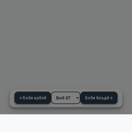
←
Боби қаблӣ
Боби баъдӣ
→