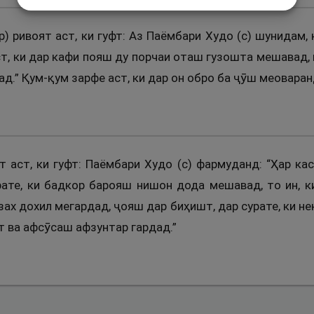
) ривоят аст, ки гуфт: Аз Паёмбари Худо (с) шунидам,
ст, ки дар кафи пояш ду порчаи оташ гузошта мешавад, 
.” Қум-қум зарфе аст, ки дар он обро ба ҷӯш меоваран
т аст, ки гуфт: Паёмбари Худо (с) фармуданд: “Ҳар кас
рате, ки бадкор барояш нишон дода мешавад, то ин, 
ӯзах дохил мегардад, ҷояш дар биҳишт, дар сурате, ки 
ат ва афсӯсаш афзунтар гардад.”