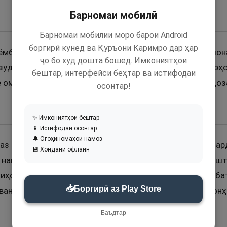
Барномаи мобилӣ
Барномаи мобилии моро барои Android
боргирӣ кунед ва Қуръони Каримро дар ҳар
аёмбари Худо (с) ривоят аст, ки: Дар қиёмат байни ш
ҷо бо худ дошта бошед. Имкониятҳои
 зудрав мепаймояд, паҳн мегардад (ва ин чиз ҷиҳати э
бештар, интерфейси беҳтар ва истифодаи
е омадааст, ки дандони кофир дар рӯзи қиёмат ба андоз
осонтар!
✨ Имкониятҳои бештар
📱 Истифодаи осонтар
🔔 Огоҳиномаҳои намоз
 аз Паёмбари Худо (с) ривоят аст, ки фармуданд: “Мар
💾 Хондани офлайн
 намудор аст, аз дӯзах хориҷ мегарданд ва ба биҳи
иҳо ёд мекунанд” (яъне инҳо касоне ҳастанд, ки нисб
📥
Боргирӣ аз Play Store
ванди мутаъол бо раҳмати худ аз онҳо афв карда ва он
Баъдтар