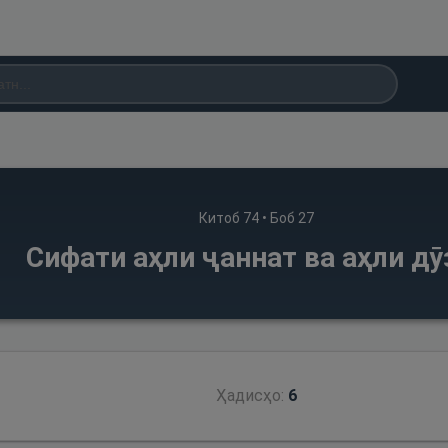
Китоб
74
• Боб
27
Сифати аҳли ҷаннат ва аҳли дӯ
Ҳадисҳо:
6