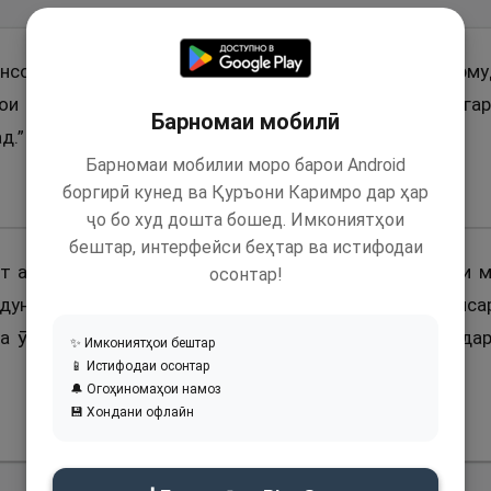
сорӣ (р) ривоят аст, ки гуфт: Паёмбари Худо (с) фарму
рои ризои Худо “Ло илоҳа иллаллоҳ” гуфта бошад, мага
Барномаи мобилӣ
д.”
Барномаи мобилии моро барои Android
боргирӣ кунед ва Қуръони Каримро дар ҳар
ҷо бо худ дошта бошед. Имкониятҳои
бештар, интерфейси беҳтар ва истифодаи
ят аст, ки Паёмбари Худо (с) фармуданд: “Худованди 
осонтар!
унё аз вай бигирам (масалан, фарзанди ӯро ва ё ҳамсар
ва ӯ сабр намояд ва савоби худро аз ман бихоҳад, д
✨ Имкониятҳои бештар
📱 Истифодаи осонтар
🔔 Огоҳиномаҳои намоз
💾 Хондани офлайн