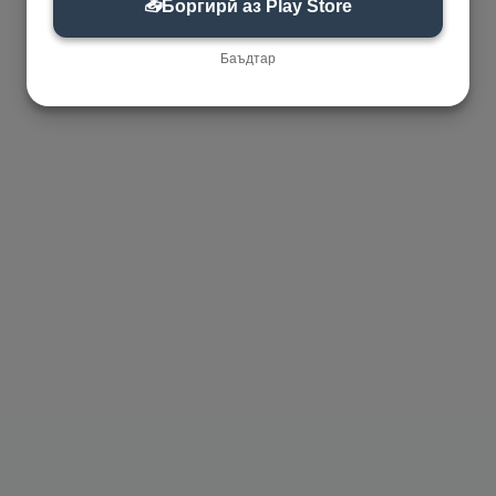
📥
Боргирӣ аз Play Store
Баъдтар