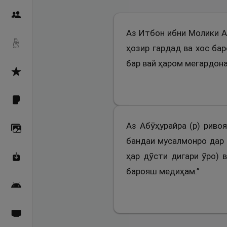
Пайғамбарон
Аз Итбон ибни Молики Ан
Дуоҳо
ҳозир гардад ва хос ба
бар вай ҳаром мегардона
Асмоул Ҳусно
Фарзи айн
Аз Абӯҳурайра (р) риво
Галерея
бандаи мусалмонро дар д
ҳар дӯсти дигари ӯро) 
Махзани Маърифат
барояш медиҳам.”
Барномаи мобилӣ
Пахшҳои зинда