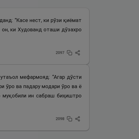
данд: “Касе нест, ки рӯзи қиёмат
р он, ки Худованд оташи дӯзахро
2097
мутаъол мефармояд: “Агар дӯсти
и ӯро ва падару модари ӯро ва ё
ар муқобили ин сабраш биҳиштро
2098