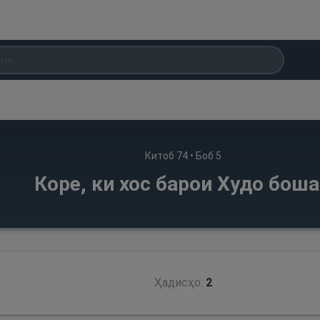
Китоб
74
• Боб
5
Коре, ки хос барои Худо бош
Ҳадисҳо:
2