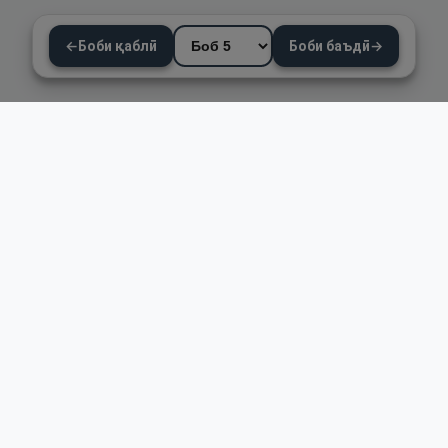
←
Боби қаблӣ
Боби баъдӣ
→