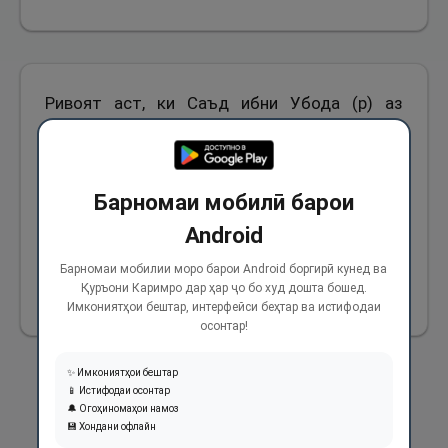
Ривоят аст, ки Саъд ибни Убода (р) аз
Паёмбари Худо (с) пурсид: Модарам чизеро
назр карда буд, вале пеш аз он, ки ба он назр
вафо намояд, вафот кард (ҳоло чӣ бояд
Барномаи мобилӣ барои
кард)? Фармуданд. ки: "Ту аз ивази модари
Android
худ ба он назр вафо кун.”
Барномаи мобилии моро барои Android боргирӣ кунед ва
Қуръони Каримро дар ҳар ҷо бо худ дошта бошед.
2149
Имкониятҳои бештар, интерфейси беҳтар ва истифодаи
осонтар!
✨ Имкониятҳои бештар
📱 Истифодаи осонтар
🔔 Огоҳиномаҳои намоз
💾 Хондани офлайн