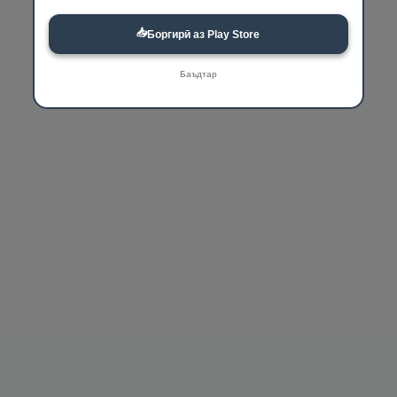
📥
Боргирӣ аз Play Store
Баъдтар