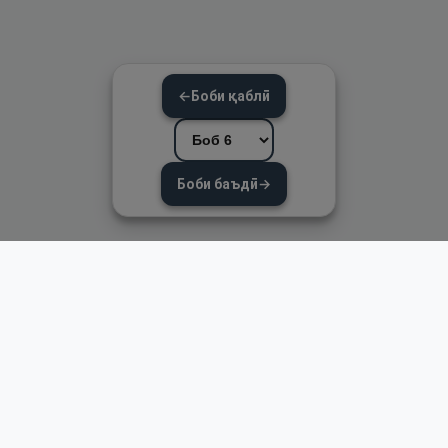
←
Боби қаблӣ
Боби баъдӣ
→
Пайвандҳои зуд
Асосӣ
Қуръон