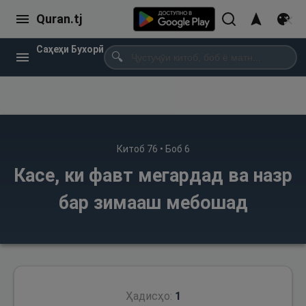
Quran.tj
Саҳеҳи Бухорӣ
🔍
Китоб
76
• Боб
6
Касе, ки фавт мегардад ва назр
бар зимааш мебошад
Ҳадисҳо:
1