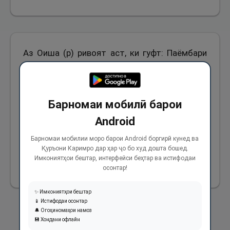
Аз Оиша (р) ривоят аст, ки гуфт: Паёмбари
Худо (с), ки намози фаҷрро мехонданд,
занҳое аз мусалмонон низ дар ҳоле, ки худро
ба ҷомаҳояшон печида буданд, ба намоз
Барномаи мобилӣ барои
ҳозир мешуданд, баъд аз намоз ба
Android
хонаҳояшон бармегаштанд ва касе онҳоро
Барномаи мобилии моро барои Android боргирӣ кунед ва
намешинохт.
Қуръони Каримро дар ҳар ҷо бо худ дошта бошед.
Имкониятҳои бештар, интерфейси беҳтар ва истифодаи
осонтар!
244
✨ Имкониятҳои бештар
📱 Истифодаи осонтар
🔔 Огоҳиномаҳои намоз
💾 Хондани офлайн