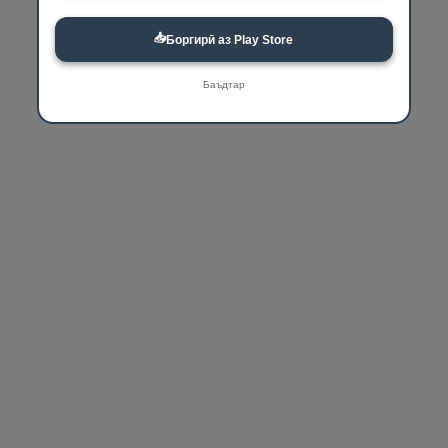
📥
Боргирӣ аз Play Store
Баъдтар