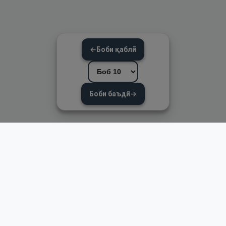
←
Боби қаблӣ
Боби баъдӣ
→
Пайвандҳои зуд
Асосӣ
Қуръон