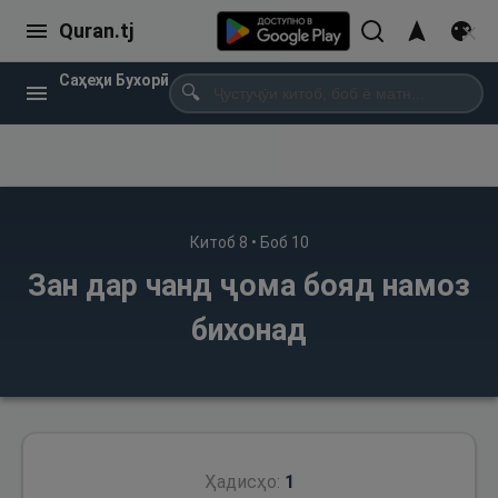
Quran.tj
Саҳеҳи Бухорӣ
🔍
Китоб
8
• Боб
10
Зан дар чанд ҷома бояд намоз
бихонад
Ҳадисҳо:
1