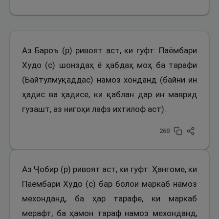
Аз Бароъ (р) ривоят аст, ки гуфт: Паёмбари
Худо (с) шонздаҳ ё ҳабдаҳ моҳ ба тарафи
(Байтулмуқаддас) намоз хонданд (байни ин
ҳадис ва ҳадисе, ки қаблан дар ин маврид
гузашт, аз нигоҳи лафз ихтилоф аст).
260
Аз Ҷобир (р) ривоят аст, ки гуфт: Ҳангоме, ки
Паембари Худо (с) бар болои маркаб намоз
мехонданд, ба ҳар тарафе, ки маркаб
мерафт, ба ҳамон тараф намоз мехонданд,