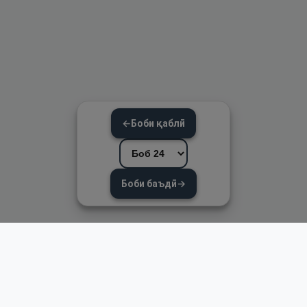
←
Боби қаблӣ
Боби баъдӣ
→
Пайвандҳои зуд