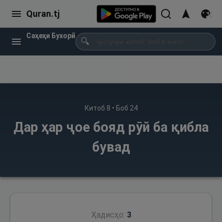
Quran.tj
Саҳеҳи Бухорӣ
🔍
Китоб
8
• Боб
24
Дар ҳар ҷое бояд рӯй ба қибла
бувад
Ҳадисҳо:
3