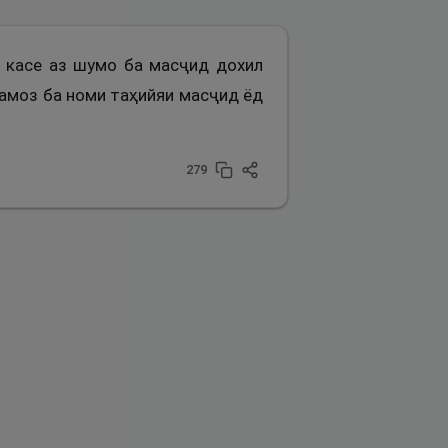
р касе аз шумо ба масҷид дохил
намоз ба номи таҳийяи масҷид ёд
279