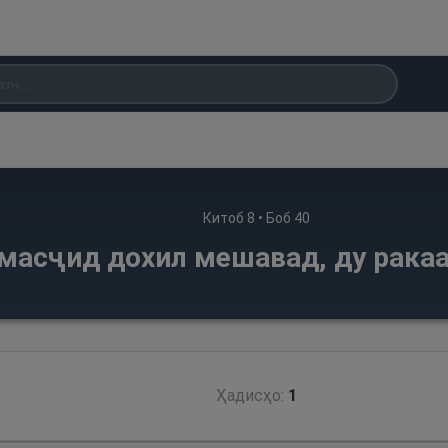
Китоб
8
• Боб
40
а масҷид дохил мешавад, ду рака
Ҳадисҳо:
1