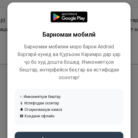
р) ривоят аст, ки Паёмбари Худо (с) фармуданд: “Ага
нишинад, бояд ду ракаат намоз бихонад” (Ин ду ракаат 
Барномаи мобилӣ
Барномаи мобилии моро барои Android
боргирӣ кунед ва Қуръони Каримро дар ҳар
ҷо бо худ дошта бошед. Имкониятҳои
бештар, интерфейси беҳтар ва истифодаи
осонтар!
✨ Имкониятҳои бештар
📱 Истифодаи осонтар
🔔 Огоҳиномаҳои намоз
💾 Хондани офлайн