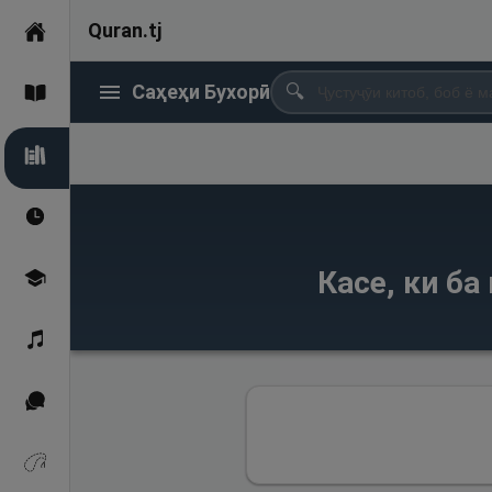
Quran.tj
Асосӣ
Саҳеҳи Бухорӣ
🔍
Қуръон
Саҳеҳи Бухорӣ
Вақтҳои намоз
Касе, ки б
Омӯзиш
Қироат
Иқтибосҳо аз Қуръон
Зикрҳо