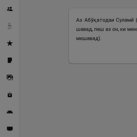
Пайғамбарон
Аз Абӯқатодаи Суламӣ (
Дуоҳо
шавад, пеш аз он, ки ме
мешавад).
Асмоул Ҳусно
Фарзи айн
Галерея
Махзани Маърифат
Барномаи мобилӣ
Пахшҳои зинда