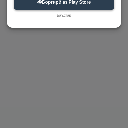
📥
Боргирӣ аз Play Store
Баъдтар