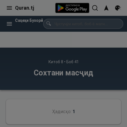
Quran.tj
Саҳеҳи Бухорӣ
🔍
Китоб
8
• Боб
41
Сохтани масҷид
Ҳадисҳо:
1