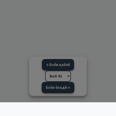
←
Боби қаблӣ
Боби баъдӣ
→