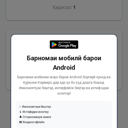
Ҳадисҳо:
1
Аз Ҷобир ибни Абдуллоҳ (р) ривоят аст, ки
гуфт: Шахсе ба масҷид дохил шуд ва тирҳое
Барномаи мобилӣ барои
бо худ дошт. Паёмбари Худо (с) барояш
гуфтанд: “Пайконаҳои онҳоро бардор!”
Android
Барномаи мобилии моро барои Android боргирӣ кунед ва
283
Қуръони Каримро дар ҳар ҷо бо худ дошта бошед.
Имкониятҳои бештар, интерфейси беҳтар ва истифодаи
осонтар!
✨ Имкониятҳои бештар
📱 Истифодаи осонтар
🔔 Огоҳиномаҳои намоз
💾 Хондани офлайн