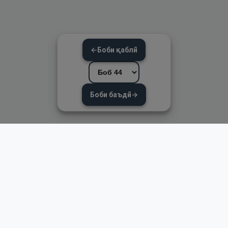
←
Боби қаблӣ
Боби баъдӣ
→
Пайвандҳои зуд
Асосӣ
Қуръон