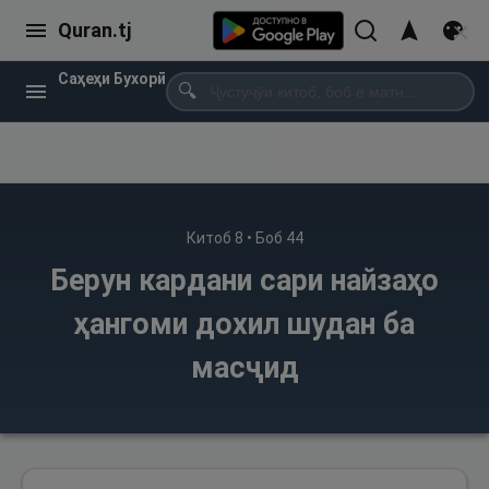
Quran.tj
Саҳеҳи Бухорӣ
🔍
Китоб
8
• Боб
44
Берун кардани сари найзаҳо
ҳангоми дохил шудан ба
масҷид