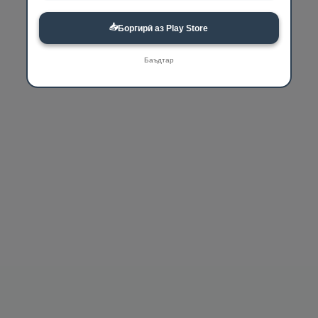
📥
Боргирӣ аз Play Store
Баъдтар