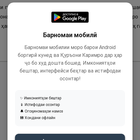
 ки гуфт: Ду нафар аз саҳобаи Паёмбари Худо (с) дар ша
онанди ин, ки бо эшон ду чароғ бошад, пеши рӯяшонро 
ҳамроҳии ҳар кадоме аз онҳо яке аз он ду нур ҳамроҳ га
Барномаи мобилӣ
Барномаи мобилии моро барои Android
боргирӣ кунед ва Қуръони Каримро дар ҳар
ҷо бо худ дошта бошед. Имкониятҳои
бештар, интерфейси беҳтар ва истифодаи
осонтар!
✨ Имкониятҳои бештар
📱 Истифодаи осонтар
🔔 Огоҳиномаҳои намоз
💾 Хондани офлайн