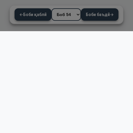
←
Боби қаблӣ
Боби баъдӣ
→