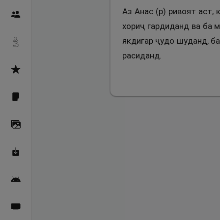
Аз Анас (р) ривоят аст,
Пайғамбарон
хориҷ гардиданд ва ба м
якдигар ҷудо шуданд, ба 
Дуоҳо
расиданд.
Асмоул Ҳусно
Фарзи айн
Галерея
Махзани Маърифат
Барномаи мобилӣ
Пахшҳои зинда