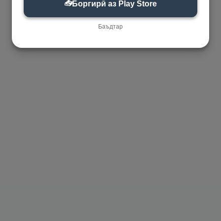
📥
Боргирӣ аз Play Store
Баъдтар