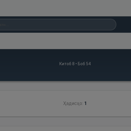
Китоб
8
• Боб
54
Ҳадисҳо:
1