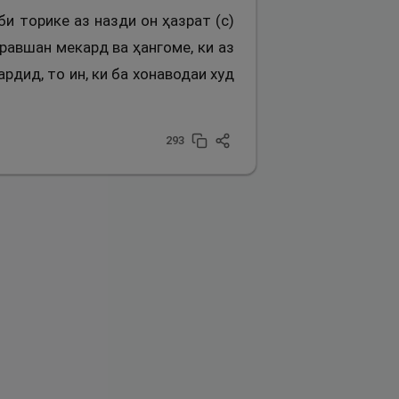
би торике аз назди он ҳазрат (с)
равшан мекард ва ҳангоме, ки аз
рдид, то ин, ки ба хонаводаи худ
293