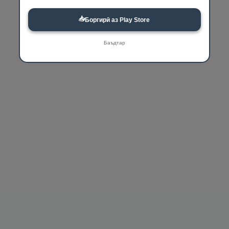
📥
Боргирӣ аз Play Store
Баъдтар