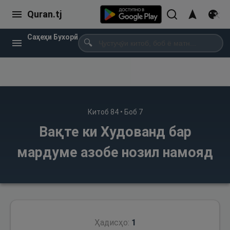
Quran.tj
Саҳеҳи Бухорӣ
🔍
Китоб
84
• Боб
7
Вақте ки Худованд бар
мардуме азобе нозил намояд
Ҳадисҳо:
1