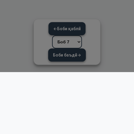
←
Боби қаблӣ
Боби баъдӣ
→
Пайвандҳои зуд
Асосӣ
Қуръон