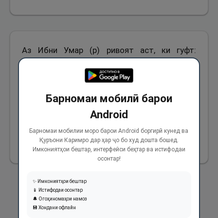
Аз Ибни Умар (р) ривоят аст, ки гуфт:
Паёмбари Худо (с) фармуданд: “Ҳангоме, ки
Худованд (дар дунё) бар мардуме азоберо
нозил намояд, ин азоб домангири ҳамагон
Барномаи мобилӣ барои
мегардад, вале дар қиёмат ҳар касе масъули
Android
аъмоли худаш мебошад.”
Барномаи мобилии моро барои Android боргирӣ кунед ва
Қуръони Каримро дар ҳар ҷо бо худ дошта бошед.
2194
Имкониятҳои бештар, интерфейси беҳтар ва истифодаи
осонтар!
✨ Имкониятҳои бештар
📱 Истифодаи осонтар
🔔 Огоҳиномаҳои намоз
💾 Хондани офлайн