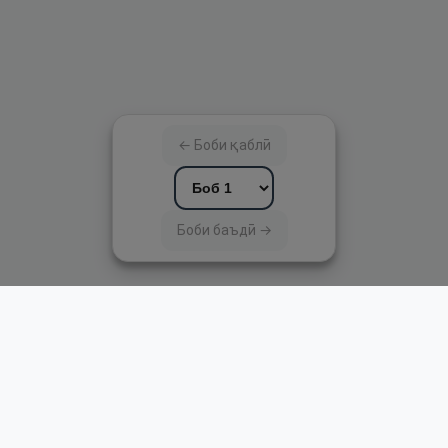
← Боби қаблӣ
Боби баъдӣ →
Пайвандҳои зуд
Асосӣ