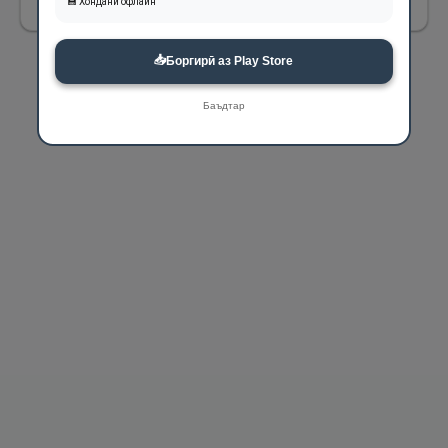
💾 Хондани офлайн
📥
Боргирӣ аз Play Store
Баъдтар