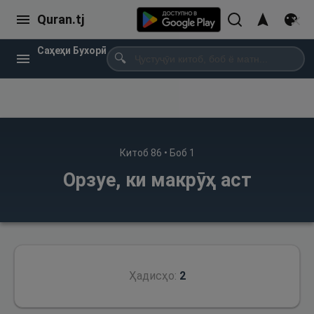
Quran.tj
Саҳеҳи Бухорӣ
🔍
Китоб
86
• Боб
1
Орзуе, ки макрӯҳ аст
Ҳадисҳо:
2