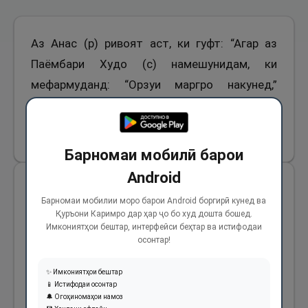
Аз Анас (р) ривоят аст, ки гуфт: “Агар аз
Паёмбари Худо (с) намешунидам, ки
мефармуданд: “Орзуи маргро накунед,”
маргро орзу мекардам.
2210
Барномаи мобилӣ барои
Android
Аз Абӯҳурайра (р) ривоят аст, ки Паёмбари
Барномаи мобилии моро барои Android боргирӣ кунед ва
Худо (с) фармуданд: “Ҳеҷ касе маргро орзу
Қуръони Каримро дар ҳар ҷо бо худ дошта бошед.
Имкониятҳои бештар, интерфейси беҳтар ва истифодаи
накунад, (зеро) агар некӯкор бошад, шояд ба
осонтар!
накӯкориаш идома диҳад ва агар бадкор
бошад, шояд аз кори бадаш тавба намояд. ”
✨ Имкониятҳои бештар
📱 Истифодаи осонтар
🔔 Огоҳиномаҳои намоз
2211