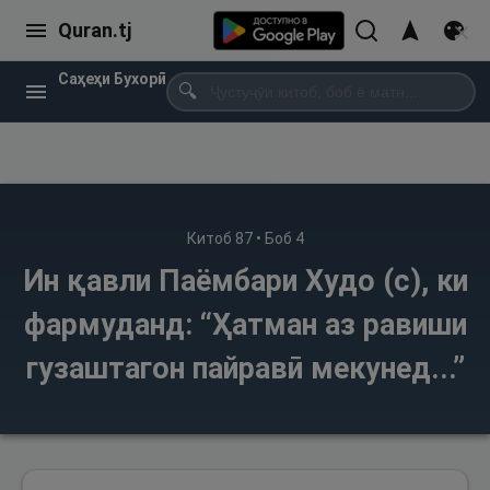
Quran.tj
Саҳеҳи Бухорӣ
🔍
Китоб
87
• Боб
4
Ин қавли Паёмбари Худо (с), ки
фармуданд: “Ҳатман аз равиши
гузаштагон пайравӣ мекунед...”