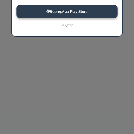
📥
Боргирӣ аз Play Store
Баъдтар