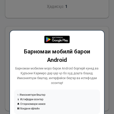
Ҳадисҳо:
1
Аз Абӯҳурайра (р) аз Паёмбари Худо (с)
ривоят аст, ки фармуданд: “То он вақте
Барномаи мобилӣ барои
қиёмат намешавад, ки уммати ман аз
Android
(мардуми) асрҳои гузашта, ваҷаб ба ваҷаб
ва газ ба газ мутобиат намоянд.” Касе
Барномаи мобилии моро барои Android боргирӣ кунед ва
Қуръони Каримро дар ҳар ҷо бо худ дошта бошед.
пурсид, ки (мақсади шумо аз гузаштагон)
Имкониятҳои бештар, интерфейси беҳтар ва истифодаи
Форс ва Рум ҳастанд? Фармуданд: “Магар
осонтар!
ғайр аз инҳо мардуми дигаре аст?"
✨ Имкониятҳои бештар
📱 Истифодаи осонтар
2216
🔔 Огоҳиномаҳои намоз
💾 Хондани офлайн