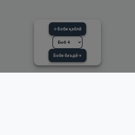
←
Боби қаблӣ
Боби баъдӣ
→
Пайвандҳои зуд
Асосӣ
Қуръон