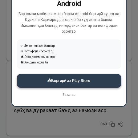
Android
намекарданд, то мабодо сабаби заҳмати
Барномаи мобилии моро барои Android боргирӣ кунед ва
умматашон гардад дар ҳоле, ки ҳамеша
Қуръони Каримро дар ҳар ҷо бо худ дошта бошед.
дӯст доштанд, то сабаби тахфиф бар
Имкониятҳои бештар, интерфейси беҳтар ва истифодаи
осонтар!
уммати худ бошанд.
✨ Имкониятҳои бештар
362
📱 Истифодаи осонтар
🔔 Огоҳиномаҳои намоз
💾 Хондани офлайн
Ва аз Оиша (р) ривоят аст, ки гуфт: Ду намоз
📥
Боргирӣ аз Play Store
буд, ки Паёмбари Худо (с) ҳеҷ гоҳ онҳоро чи
дар ҳолати пинҳон ва чи дар ҳолати ошкоро
Баъдтар
тарк намекарданд: ду ракаат пеш аз намози
субҳ ва ду ракаат баъд аз намози аср.
363