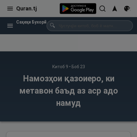
Quran.tj
Саҳеҳи Бухорӣ
🔍
Китоб
9
• Боб
23
Намозҳои қазоиеро, ки
метавон баъд аз аср адо
намуд