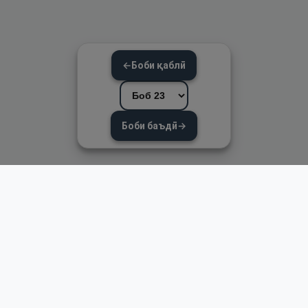
←
Боби қаблӣ
Боби баъдӣ
→
Пайвандҳои зуд
Асосӣ
Қуръон