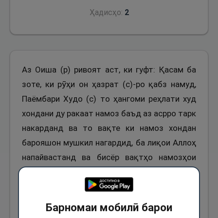
Ҳадисҳо:
2
Аз Оиша (р) ривоят аст, ки гуфт: Қасам ба
зоте, ки рӯҳи он ҳазрат (с)-ро қабз намуд,
Паёмбари Худо (с) то ҳангоми реҳлати худ
хондани ду ракаат намоз баъд аз асрро тарк
накарданд ва то вақте ки намоз хондан
барояшон мушкил нагардид, ба лиқои Аллоҳ
напайвастанд ва бисёр вақтҳо намозҳои
худро ба таври нишаста адо менамуданд. Ва
муроди Оиша (р) аз ин намозҳо ду ракаат
намози баъд аз аср аст ва Паёмбари Худо
Барномаи мобилӣ барои
(с) ин ду ракаат намозро дар масҷид адо