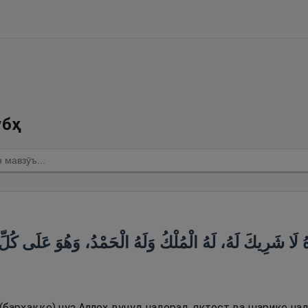
убҳ
ْدَهُ لَا شَرِيكَ لَهُ، لَهُ الْمُلْكُ وَلَهُ الْحَمْدُ، وَهُوَ عَلَى كُلّ
(барҳаққе) ҷуз Аллоҳ вуҷуд надорад, яктост ва шарике на