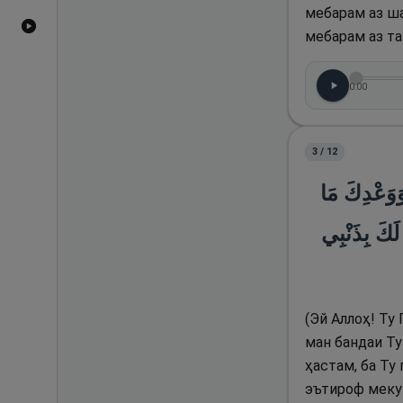
мебарам аз ша
Видеоҳои YouTube
мебарам аз та
0:00
3
/
12
(وَوَعْدِكَ مَا
لَكَ بِذَنْبِي
(Эй Аллоҳ! Ту
ман бандаи Ту
ҳастам, ба Ту
эътироф мекун