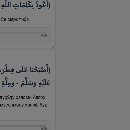
أَعُوذُ بِكَلِمَاتِ اللَّهِ)
 Се маротиба.
0:00
أَصْبَحْنَا عَلَى فِطْرَةِ ال
عَلَيْهِ وَسَلَّمَ - وَمِلَّ)
дурӯду саломи Аллоҳ
и мусалмону ҳаниф буд
0:00