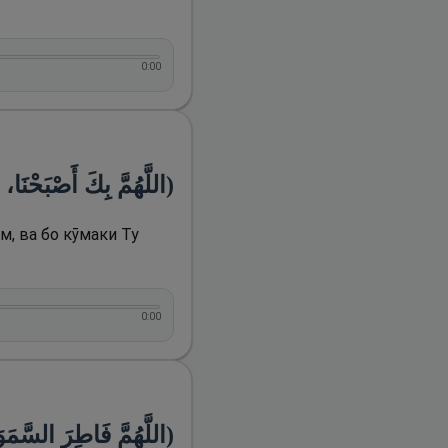
0:00
اللَّهُمَّ بِكَ أَصْبَحْنَا،)
м, ва бо кӯмаки Ту
0:00
اللَّهُمَّ فَاطِرَ السَّمَوَا