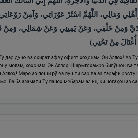
ْعَافِيَةَ فِي الدُّنْيَا وَالْآخِرَةِ، اللَّهُمَّ إِنِّي أَسْأَلُكَ الْعَفْوَ
َهْلِي وَمَالِي، اللَّهُمَّ اسْتُرْ عَوْرَاتِي، وَآمِنْ رَوْعَاتِي، 
َدَيَّ وَمِنْ خَلْفِي، وَعَنْ يَمِينِي وَعَنْ شِمَالِي، وَمِنْ
ْ أُغْتَالَ مِنْ تَحْتِي
 Ту дар дунё ва охират афву офият хоҳонам. Эй Аллоҳ! Аз Т
ону молам, хоҳонам. Эй Аллоҳ! Шармгоҳамро бипӯшон ва т
й Аллоҳ! Маро аз пеши рӯ ва пушти сар ва аз тарафи росту ч
мо. Ва ба азамати Ту паноҳ мебарам аз ин, ки ногаҳон аз 