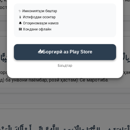
ст). Се маротиба.
✨ Имкониятҳои бештар
📱 Истифодаи осонтар
🔔 Огоҳиномаҳои намоз
💾 Хондани офлайн
📥
Боргирӣ аз Play Store
الْإِسْلَامِ دِينًا، وَبِمُحَمَّدٍ صَلَّى اللَّهُ عَلَيْهِ وَسَلَّمَ نَبِيًّا
Баъдтар
орам ба унвони Аллоҳ, ва ба Ислом ба унвони дин ва Муҳ
д) ба унвони паёмбар, розӣ ҳастам). Се маротиба.