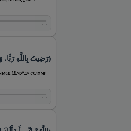
0:00
رَضِيتُ بِاللَّهِ رَبًّا، وَبِ)
аммад (Дурӯду саломи
0:00