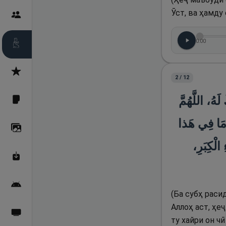
Ӯст, ва ҳамду
Пайғамбарон
0:00
Дуоҳо
Асмоул Ҳусно
2
/
12
(َهُ، اللَّهُمَّ
Фарзи айн
 مَا فِي هَذا
Галерея
 الْكِبَرِ
Махзани Маърифат
Барномаи мобилӣ
(Ба субҳ расид
Аллоҳ аст, ҳеҷ
Пахшҳои зинда
ту хайри он чӣ