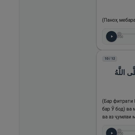
(Паноҳ мебара
0:00
10
/
12
(َى اللَّهُ
(Бар фитрати 
бар Ӯ бод) ва
ва аз ҷумлаи 
0:00