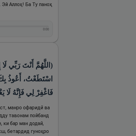
 Эй Аллоҳ! Ба Ту паноҳ
0:00
اللَّهُمَّ أَنْتَ رَبِّي لَا 
اسْتَطَعْتُ، أَعُوذُ بِكَ م
فَاغْفِرْ لِي فَإِنَّهُ لَا يَ)
ест, манро офаридӣ ва
ҳадду тавонам пойбанд
, ки бар ман додаӣ,
хш, бетардид гуноҳро