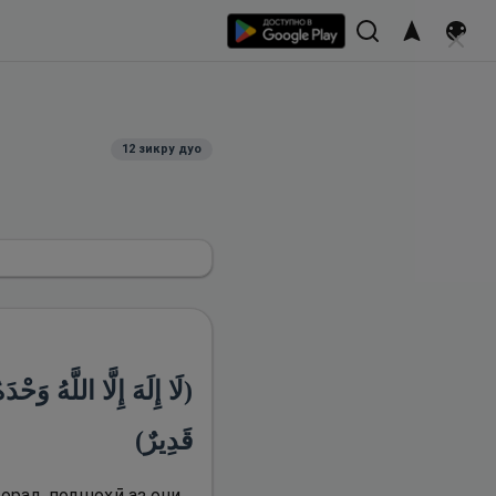
12
зикру дуо
لَا إِلَهَ إِلَّا اللَّهُ وَح
قَدِيرٌ)
дорад, подшоҳӣ аз они