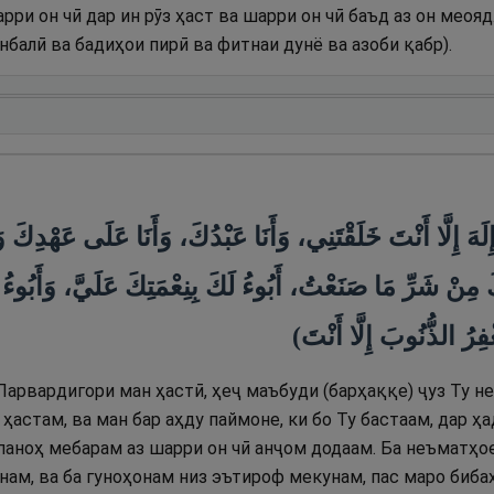
рри он чӣ дар ин рӯз ҳаст ва шарри он чӣ баъд аз он меояд.
нбалӣ ва бадиҳои пирӣ ва фитнаи дунё ва азоби қабр).
إِلَهَ إِلَّا أَنْتَ خَلَقْتَنِي، وَأَنَا عَبْدُكَ، وَأَنَا عَلَى عَهْدِكَ 
ِنْ شَرِّ مَا صَنَعْتُ، أَبُوءُ لَكَ بِنِعْمَتِكَ عَلَيَّ، وَأَبُوءُ 
غْفِرُ الذُّنُوبَ إِلَّا أَنْتَ
 Парвардигори ман ҳастӣ, ҳеҷ маъбуди (барҳаққе) ҷуз Ту н
 ҳастам, ва ман бар аҳду паймоне, ки бо Ту бастаам, дар 
 паноҳ мебарам аз шарри он чӣ анҷом додаам. Ба неъматҳое
ам, ва ба гуноҳонам низ эътироф мекунам, пас маро биба