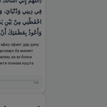
اللَّهُمَّ إِنِّي أَسْأَلُكَ ال
فِي دِينِي وَدُنْيَايَ، وَأ
احْفَظْنِي مِنْ بَيْنِ ي،
وَأَعُوذُ بِعَظَمَتِكَ أَن)
у афву офият дар дину
арсамро ба амният
апам, ва аз болои
самти поинам кушта
0:00