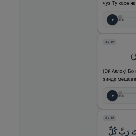
ҷуз Ту касе н
0:00
4
/
12
(ُ
(Эй Аллоҳ! Бо
зинда мешавем
0:00
5
/
12
(تَ رَبَّ كُلِّ