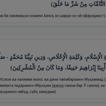
( التَّامَّاتِ مِنْ شَرِّ مَا خَلَقَ
м ба калимаҳои комили Аллоҳ аз шарри он чӣ офаридааст).
ْإِسْلَامِ، وَكَلِمَةِ الْإِخْلَاصِ، وَدِينِ نَبِيِّنَا مُحَمَّدٍ - صَلّ
ةِ أَبِينَا إِبْرَاهِيمَ حَنِيفًا، وَمَا كَانَ مِنْ الْمُشْرِكِينَ
Ислом ва калимаи ихлос ва дини паёмбарамон Муҳаммад (
 миллати падарамон Иброҳим (дуруд салом бар Ӯ салом), к
мушрикон набуд, субҳ намудам).