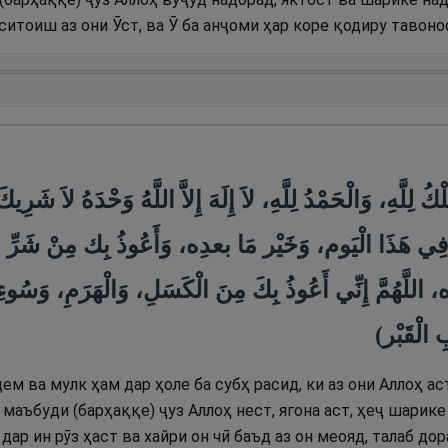
 ситоиш аз они Ӯст, ва Ӯ ба анҷоми ҳар коре қодиру тавоно
ُ لِلَّهِ، وَالْحَمْدُ لِلَّهِ، لاَ إِلَهَ إِلاَّ اللَّهُ وَحْدَهُ لاَ شَرِيكَ ل
َا فِي هَذَا الْيَوم، وَخَيْر مَا بعدِه، وَأَعُوذُ بِك مِنْ شَرِّ
 اللَّهُمَّ إِنِّي أَعُوذُ بِكَ مِنَ الْكَسَلِ، وَالْهَرَمِ، وَسُوءِ
ابِ الْقَبْر
ем ва мулк ҳам дар ҳоле ба субҳ расид, ки аз они Аллоҳ ас
 маъбуди (барҳаққе) ҷуз Аллоҳ нест, ягона аст, ҳеҷ шарике
 дар ин рӯз ҳаст ва хайри он чӣ баъд аз он меояд, талаб дор