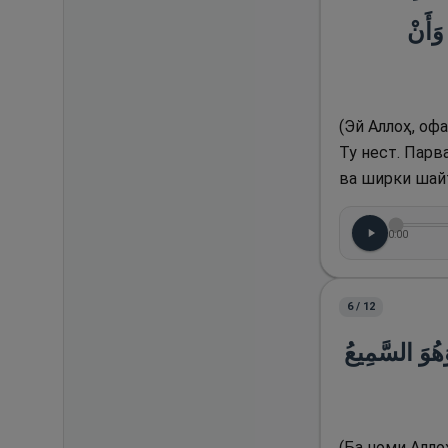
وَأَنْ
(Эй Аллоҳ, оф
Ту нест. Парв
ва ширки шайт
0:00
6
/
12
(ُوَ السَّمِيعُ
(Ба номи Алло