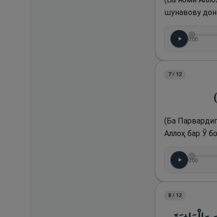
шунавову доно
0:00
7
/
12
(
(Ба Парвардиг
Аллоҳ бар Ӯ бо
0:00
8
/
12