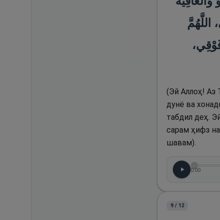
( وَالْعَافِيَةَ
اللَّهُمَّ
 فَوْقِي
(Эй Аллоҳ! Аз
дунё ва хонад
табдил деҳ. Э
сарам ҳифз на
шавам).
0:00
9
/
12