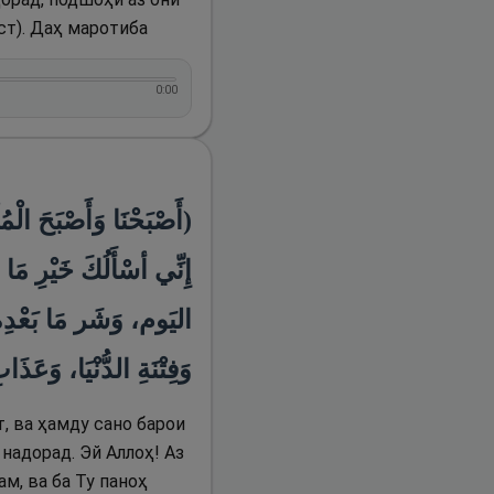
ст). Даҳ маротиба
0:00
أَصْبَحْنَا وَأَصْبَحَ الْمُلْك
إِنِّي أسْأَلُكَ خَيْرِ م
اليَوم، وَشَر مَا بَعْدِه،،
وَفِتْنَةِ الدُّنْيَا، وَعَذَ)
т, ва ҳамду сано барои
 надорад. Эй Аллоҳ! Аз
ам, ва ба Ту паноҳ