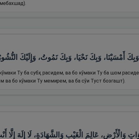
амебахшад).
 وَبِكَ أَمْسَيْنَا، وَبِكَ نَحْيَا، وَبِكَ نَمُوتُ، وَإِلَيْكَ النُّشُور
 кӯмаки Ту ба субҳ расидем, ва бо кӯмаки Ту ба шом расиде
 ва бо кӯмаки Ту мемирем, ва ба сӯи Туст бозгашт).
تِ وَالْأَرْضِ، عَالِمَ الْغَيْبِ وَالشَّهَادَةِ، لَا إِلَهَ إِلَّا أَنْ