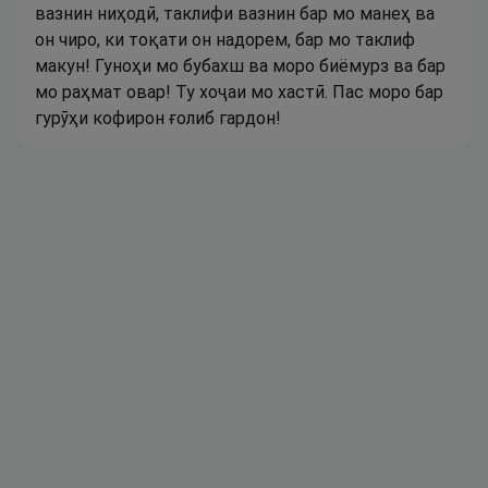
вазнин ниҳодӣ, таклифи вазнин бар мо манеҳ ва
он чиро, ки тоқати он надорем, бар мо таклиф
макун! Гуноҳи мо бубахш ва моро биёмурз ва бар
мо раҳмат овар! Ту хоҷаи мо хастӣ. Пас моро бар
гурӯҳи кофирон ғолиб гардон!