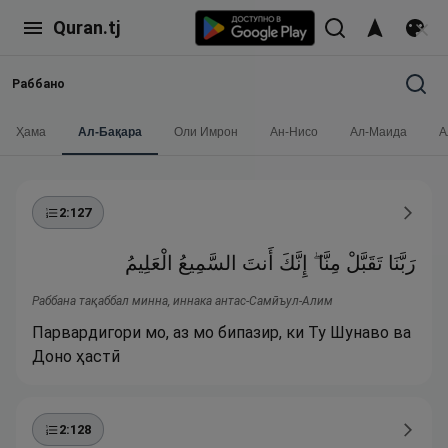
Quran.tj
Раббано
Ҳама
Ал-Бақара
Оли Имрон
Ан-Нисо
Ал-Маида
А
2
:
127
رَبَّنَا تَقَبَّلْ مِنَّا ۖ إِنَّكَ أَنتَ السَّمِيعُ الْعَلِيمُ
Раббана тақаббал минна, иннака антас-Самӣъул-Алим
Парвардигори мо, аз мо бипазир, ки Ту Шунаво ва
Доно ҳастӣ
2
:
128