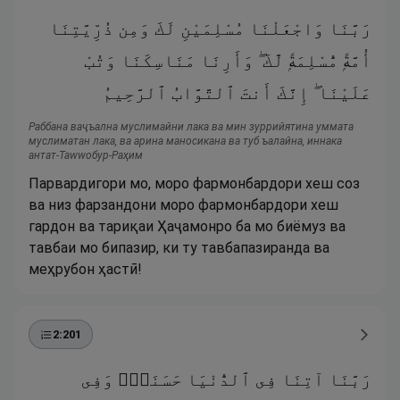
رَبَّنَا وَاجْعَلْنَا مُسْلِمَيْنِ لَكَ وَمِن ذُرِّيَّتِنَا
أُمَّةًۭ مُّسْلِمَةًۭ لَّكَ ۖ وَأَرِنَا مَنَاسِكَنَا وَتُبْ
عَلَيْنَا ۖ إِنَّكَ أَنتَ ٱلتَّوَّابُ ٱلرَّحِيمُ
Раббана ваҷъална муслимайни лака ва мин зуррийятина уммата
муслиматан лака, ва арина маносикана ва туб ъалайна, иннака
антат-Таwwобур-Раҳим
Парвардигори мо, моро фармонбардори хеш соз
ва низ фарзандони моро фармонбардори хеш
гардон ва тариқаи Ҳаҷамонро ба мо биёмуз ва
тавбаи мо бипазир, ки ту тавбапазиранда ва
меҳрубон ҳастӣ!
2
:
201
رَبَّنَا آتِنَا فِى ٱلدُّنْيَا حَسَنَةًۭ وَفِى