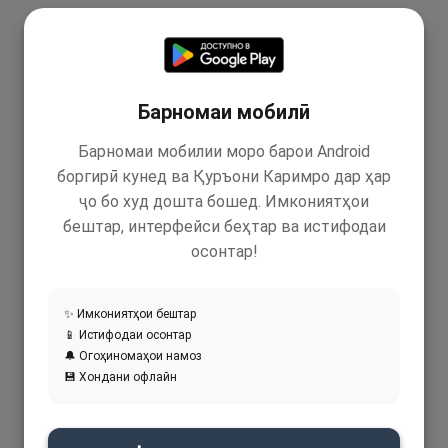
Барномаи мобилӣ
Барномаи мобилии моро барои Android
боргирӣ кунед ва Қуръони Каримро дар ҳар
ҷо бо худ дошта бошед. Имкониятҳои
бештар, интерфейси беҳтар ва истифодаи
осонтар!
✨ Имкониятҳои бештар
📱 Истифодаи осонтар
🔔 Огоҳиномаҳои намоз
💾 Хондани офлайн