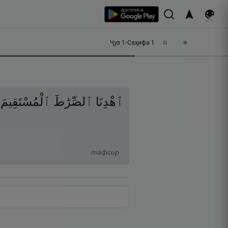
Ҷуз
1
•
Саҳифа
1
ٱهْدِنَا
ٱلصِّرَٰطَ
ٱلْمُسْتَقِيمَ
тафсир