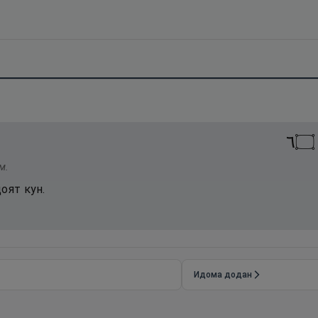
٦
۝
м.
оят кун.
Идома додан