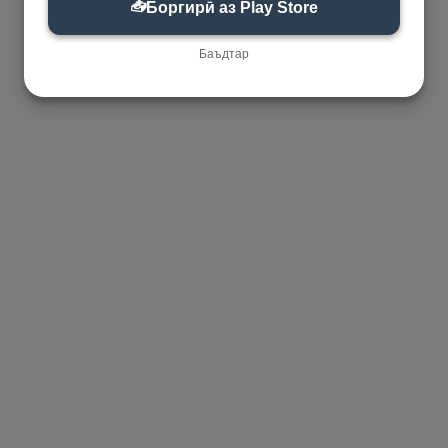
📥
Боргирӣ аз Play Store
Баъдтар