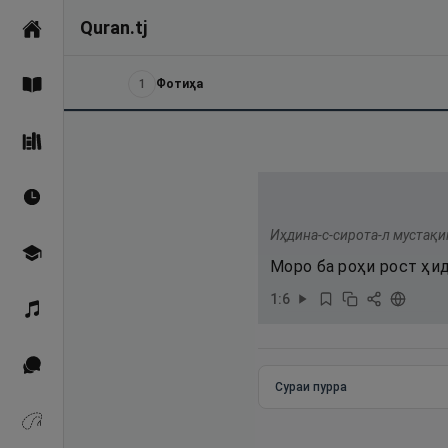
Quran.tj
Асосӣ
1
Фотиҳа
Қуръон
Саҳеҳи Бухорӣ
Вақтҳои намоз
Иҳдина-с-сирота-л мустақи
Омӯзиш
Моро ба роҳи рост ҳид
1
:
6
Қироат
Иқтибосҳо аз Қуръон
Сураи пурра
Зикрҳо