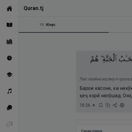
Quran.tj
Асосӣ
10
Юнус
Қуръон
Саҳеҳи Бухорӣ
حَـٰبُ
ٱلْجَنَّةِ ۖ
هُمْ
Вақтҳои намоз
Омӯзиш
Лил лазӣна аҳсану-л-ҳусна 
Барои касоне, ки некӯ
Қироат
ҳеҷ хорӣ напӯшад. Он
10
:
26
Иқтибосҳо аз Қуръон
Зикрҳо
Сураи пурра