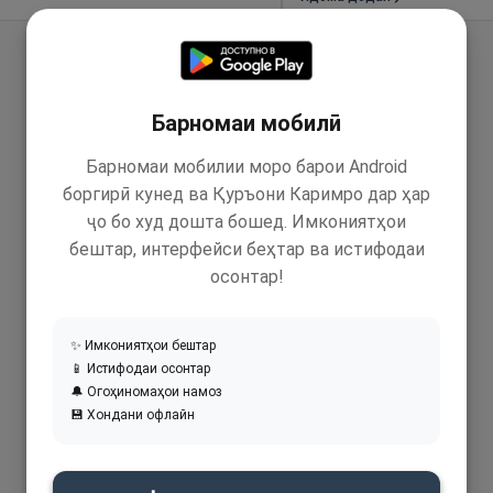
Барномаи мобилӣ
Барномаи мобилии моро барои Android
боргирӣ кунед ва Қуръони Каримро дар ҳар
ҷо бо худ дошта бошед. Имкониятҳои
бештар, интерфейси беҳтар ва истифодаи
осонтар!
✨ Имкониятҳои бештар
📱 Истифодаи осонтар
🔔 Огоҳиномаҳои намоз
💾 Хондани офлайн