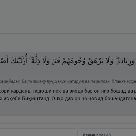
وَزِيَادَةٌۭ ۖ
وَلَا
يَرْهَقُ
وُجُوهَهُمْ
قَتَرٌۭ
وَلَا
ذِلَّةٌ ۚ
أُو۟لَـٰٓئِكَ
أَصْ
ва зийадаҳ. Ва ла ярҳақу вуҷуҳаҳум қатару-в ва ла зиллаҳ. Улаика асҳ
корӣ карданд, подоши нек ва зиёда бар он низ бошад ва 
ҳо асҳоби Биҳиштанд. Онҳо дар он ҷо ҷовид бошандагона
Идома додан