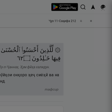
Ҷуз
11
•
Саҳифа
212
۞ لِّلَّذِينَ
أَحْسَنُوا۟
ٱلْحُسْنَىٰ
٢٦
۝
خَـٰلِدُونَ
فِيهَا
абу-л-Ҷаннаҳ. Ҳум фӣҳа халидун.
рӯйҳои онҳоро ҳеҷ сиёҳӣ ва на
нд.
тафсир