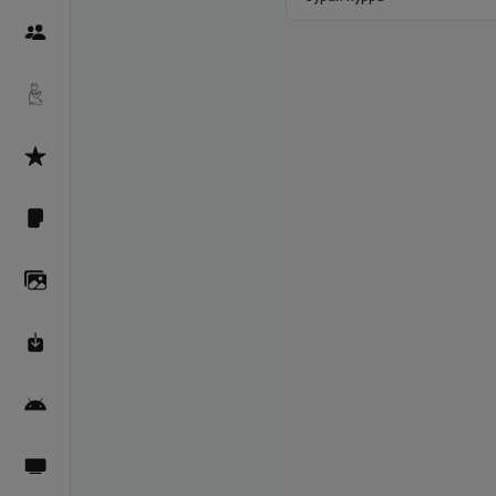
Пайғамбарон
Дуоҳо
Асмоул Ҳусно
Фарзи айн
Галерея
Махзани Маърифат
Барномаи мобилӣ
Пахшҳои зинда