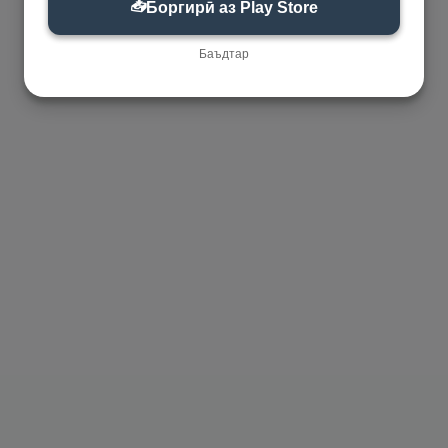
📥
Боргирӣ аз Play Store
Баъдтар