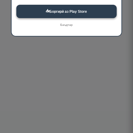
📥
Боргирӣ аз Play Store
Баъдтар