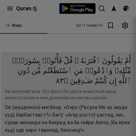
Quran.tj
10
Юнус
Ҷуз
11
•
Саҳифа
213
أَمْ
يَقُولُونَ
ٱفْتَرَىٰهُ ۖ
قُلْ
فَأْتُوا۟
بِسُورَةٍۢ
مِّثْلِهِۦ
وَٱدْعُوا۟
مَنِ
ٱسْتَطَعْتُم
مِّن
دُونِ
٣٨
۝
صَـٰدِقِينَ
كُنتُمْ
إِن
ٱللَّهِ
Ам яқулунафтараҳ. Қул фаъту би сурати-м мислиҳӣ вадъу
манистатаътум-м мин дуниллаҳи ин кунтум содиқӣн.
Оё (мушрикон) мегӯянд: «Онро (Расули Мо аз назди
худ) барбастааст?» Бигӯ: «Агар ростгӯ ҳастед, пас,
сурае монанди он биёред ва ба ғайри Аллоҳ (ба ёрии
худ) ҳар киро тавонед, бихонед!».