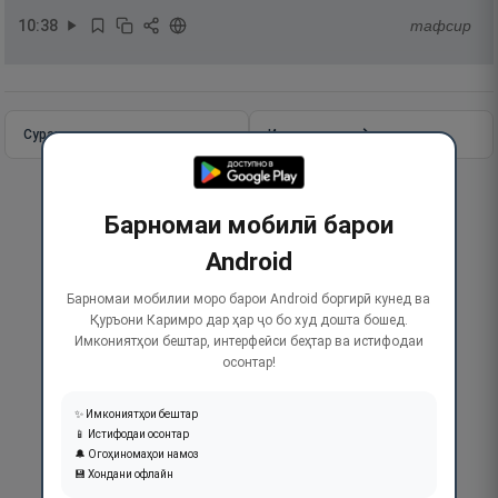
10
:
38
тафсир
Сураи пурра
Идома додан
Барномаи мобилӣ барои
Android
Барномаи мобилии моро барои Android боргирӣ кунед ва
Қуръони Каримро дар ҳар ҷо бо худ дошта бошед.
Имкониятҳои бештар, интерфейси беҳтар ва истифодаи
осонтар!
✨ Имкониятҳои бештар
📱 Истифодаи осонтар
🔔 Огоҳиномаҳои намоз
💾 Хондани офлайн