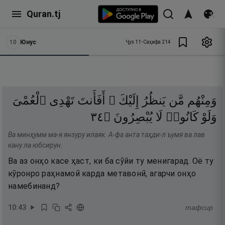
Quran.tj
10
Юнус
Ҷуз
11
•
Саҳифа
214
وَمِنْهُم
مَّن
يَنظُرُ
إِلَيْكَ ۚ
أَفَأَنتَ
تَهْدِى
ٱلْعُمْىَ
٤٣
۝
يُبْصِرُونَ
لَا
كَانُوا۟
وَلَوْ
Ва минҳумм ма-я янзуру илаяк. А-фа анта таҳди-л ъумя ва лав
кану ла юбсирун.
Ва аз онҳо касе ҳаст, ки ба сӯйи ту менигарад. Оё ту
кӯронро раҳнамоӣ карда метавонӣ, агарчи онҳо
намебинанд?
10
:
43
тафсир