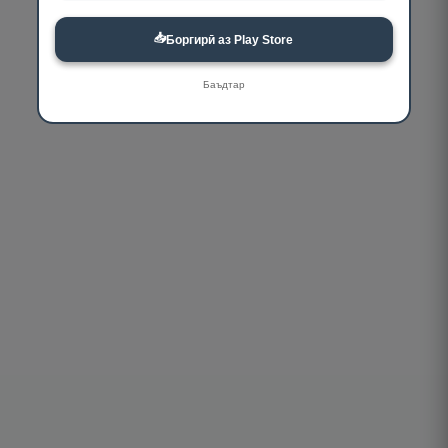
📥
Боргирӣ аз Play Store
Баъдтар