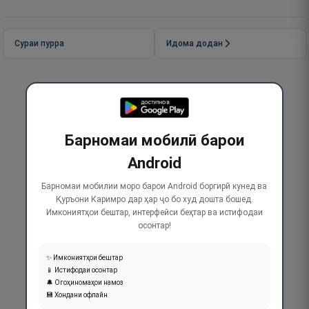
Сураи пурра
Идома додан
Барномаи мобилӣ барои
Android
Барномаи мобилии моро барои Android боргирӣ кунед ва
Қуръони Каримро дар ҳар ҷо бо худ дошта бошед.
Имкониятҳои бештар, интерфейси беҳтар ва истифодаи
осонтар!
✨ Имкониятҳои бештар
📱 Истифодаи осонтар
🔔 Огоҳиномаҳои намоз
💾 Хондани офлайн