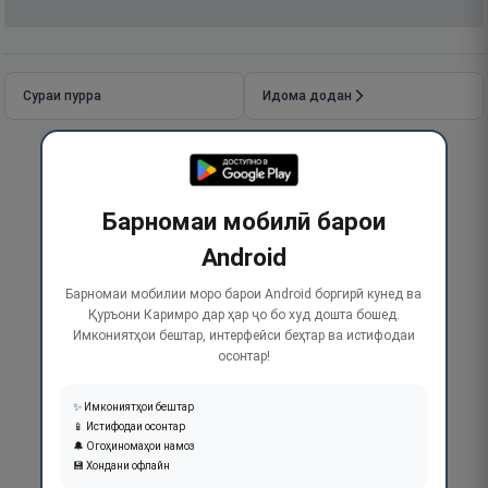
Сураи пурра
Идома додан
Барномаи мобилӣ барои
Android
Барномаи мобилии моро барои Android боргирӣ кунед ва
Қуръони Каримро дар ҳар ҷо бо худ дошта бошед.
Имкониятҳои бештар, интерфейси беҳтар ва истифодаи
осонтар!
✨ Имкониятҳои бештар
📱 Истифодаи осонтар
🔔 Огоҳиномаҳои намоз
💾 Хондани офлайн