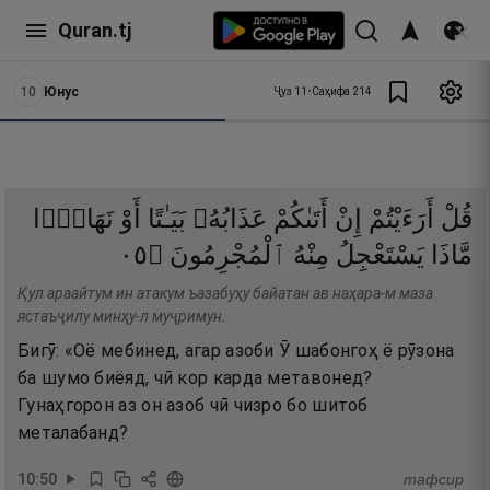
Quran.tj
10
Юнус
Ҷуз
11
•
Саҳифа
214
قُلْ
أَرَءَيْتُمْ
إِنْ
أَتَىٰكُمْ
عَذَابُهُۥ
بَيَـٰتًا
أَوْ
نَهَارًۭا
٥٠
۝
ٱلْمُجْرِمُونَ
مِنْهُ
يَسْتَعْجِلُ
مَّاذَا
Қул араайтум ин атакум ъазабуҳу байатан ав наҳара-м маза
ястаъҷилу минҳу-л муҷримун.
Бигӯ: «Оё мебинед, агар азоби Ӯ шабонгоҳ ё рӯзона
ба шумо биёяд, чӣ кор карда метавонед?
Гунаҳгорон аз он азоб чӣ чизро бо шитоб
металабанд?
10
:
50
тафсир