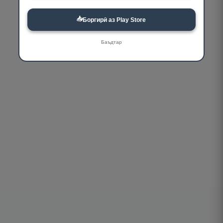
📥
Боргирӣ аз Play Store
Баъдтар