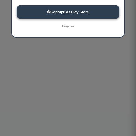
📥
Боргирӣ аз Play Store
Баъдтар