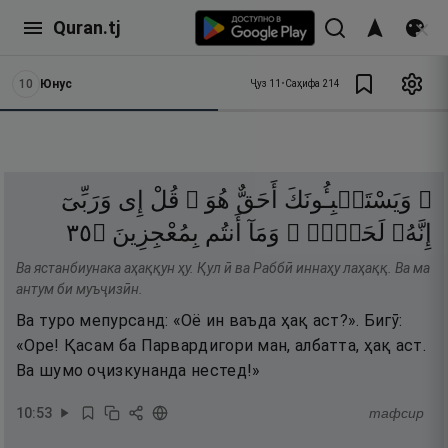
Quran.tj
10
Юнус
Ҷуз
11
•
Саҳифа
214
۞ وَيَسْتَنۢبِـُٔونَكَ
أَحَقٌّ
هُوَ ۖ
قُلْ
إِى
وَرَبِّىٓ
٥٣
۝
بِمُعْجِزِينَ
أَنتُم
وَمَآ
لَحَقٌّۭ ۖ
إِنَّهُۥ
Ва ястанбиунака аҳаққун ҳу. Қул ӣ ва Раббӣ иннаҳу лаҳаққ. Ва ма
антум би муъҷизӣн.
Ва туро мепурсанд: «Оё ин ваъда ҳақ аст?». Бигӯ:
«Оре! Қасам ба Парвардигори ман, албатта, ҳақ аст.
Ва шумо оҷизкунанда нестед!»
10
:
53
тафсир