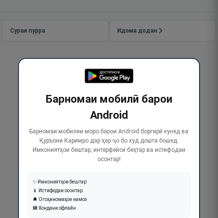
Сураи пурра
Идома додан
Барномаи мобилӣ барои
Android
Барномаи мобилии моро барои Android боргирӣ кунед ва
Қуръони Каримро дар ҳар ҷо бо худ дошта бошед.
Имкониятҳои бештар, интерфейси беҳтар ва истифодаи
осонтар!
✨ Имкониятҳои бештар
📱 Истифодаи осонтар
🔔 Огоҳиномаҳои намоз
💾 Хондани офлайн