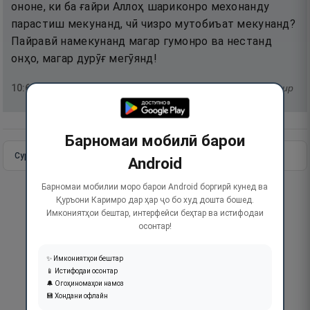
ононе, ки ба ғайри Аллоҳ шариконро мехонанду
парастиш мекунанд, чӣ чизро мутобиъат мекунанд?
Пайравӣ намекунанд магар гумонро ва нестанд
онҳо, магар дурӯғ мегӯянд!
10
:
66
тафсир
Барномаи мобилӣ барои
Сураи пурра
Идома додан
Android
Барномаи мобилии моро барои Android боргирӣ кунед ва
Қуръони Каримро дар ҳар ҷо бо худ дошта бошед.
Имкониятҳои бештар, интерфейси беҳтар ва истифодаи
осонтар!
✨ Имкониятҳои бештар
📱 Истифодаи осонтар
🔔 Огоҳиномаҳои намоз
💾 Хондани офлайн