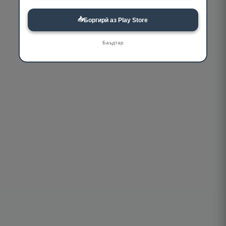
📥
Боргирӣ аз Play Store
Баъдтар