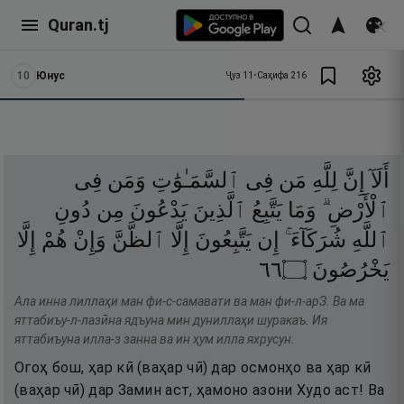
Quran.tj
10
Юнус
Ҷуз
11
•
Саҳифа
216
أَلَآ
إِنَّ
لِلَّهِ
مَن
فِى
ٱلسَّمَـٰوَٰتِ
وَمَن
فِى
ٱلْأَرْضِ ۗ
وَمَا
يَتَّبِعُ
ٱلَّذِينَ
يَدْعُونَ
مِن
دُونِ
ٱللَّهِ
شُرَكَآءَ ۚ
إِن
يَتَّبِعُونَ
إِلَّا
ٱلظَّنَّ
وَإِنْ
هُمْ
إِلَّا
٦٦
۝
يَخْرُصُونَ
Ала инна лиллаҳи ман фи-с-самавати ва ман фи-л-арЗ. Ва ма
яттабиъу-л-лазӣна ядъуна мин дуниллаҳи шуракаъ. Ия
яттабиъуна илла-з занна ва ин ҳум илла яхрусун.
Огоҳ бош, ҳар кӣ (ваҳар чӣ) дар осмонҳо ва ҳар кӣ
(ваҳар чӣ) дар Замин аст, ҳамоно азони Худо аст! Ва