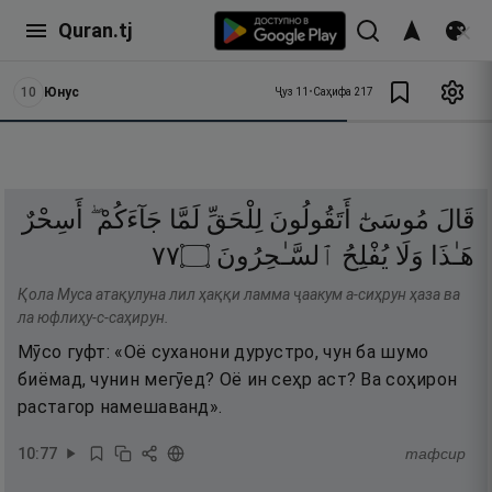
Quran.tj
10
Юнус
Ҷуз
11
•
Саҳифа
217
قَالَ
مُوسَىٰٓ
أَتَقُولُونَ
لِلْحَقِّ
لَمَّا
جَآءَكُمْ ۖ
أَسِحْرٌ
٧٧
۝
ٱلسَّـٰحِرُونَ
يُفْلِحُ
وَلَا
هَـٰذَا
Қола Муса атақулуна лил ҳаққи ламма ҷаакум а-сиҳрун ҳаза ва
ла юфлиҳу-с-саҳирун.
Мӯсо гуфт: «Оё суханони дурустро, чун ба шумо
биёмад, чунин мегӯед? Оё ин сеҳр аст? Ва соҳирон
растагор намешаванд».
10
:
77
тафсир