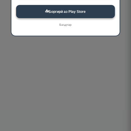
📥
Боргирӣ аз Play Store
Баъдтар