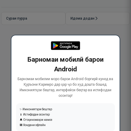
Сураи пурра
Идома додан
Барномаи мобилӣ барои
Android
Барномаи мобилии моро барои Android боргирӣ кунед ва
Қуръони Каримро дар ҳар ҷо бо худ дошта бошед.
Имкониятҳои бештар, интерфейси беҳтар ва истифодаи
осонтар!
✨ Имкониятҳои бештар
📱 Истифодаи осонтар
🔔 Огоҳиномаҳои намоз
💾 Хондани офлайн